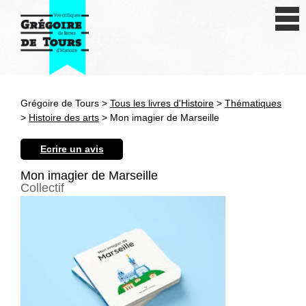
Se connecter
S'inscrire
Créer une fiche livre
Grégoire de Tours >
Tous les livres d'Histoire
>
Thématiques
Antiquité
>
Histoire des arts
> Mon imagier de Marseille
Moyen Age
Ecrire un avis
Epoque moderne
Mon imagier de Marseille
Collectif
Révolution et XIXe siècle
XXe siècle
Autres civilisations
Thématiques