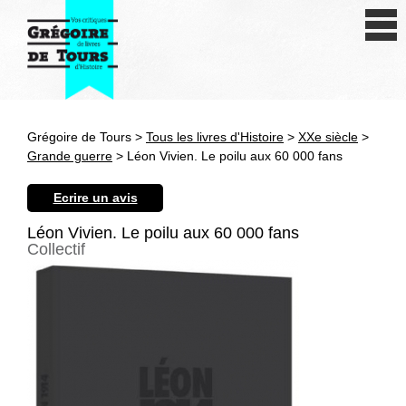
Se connecter
S'inscrire
Créer une fiche livre
Grégoire de Tours >
Tous les livres d'Histoire
>
XXe siècle
>
Antiquité
Grande guerre
> Léon Vivien. Le poilu aux 60 000 fans
Moyen Age
Ecrire un avis
Epoque moderne
Léon Vivien. Le poilu aux 60 000 fans
Collectif
Révolution et XIXe siècle
XXe siècle
Autres civilisations
Thématiques