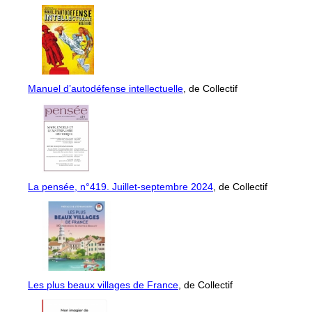
Manuel d’autodéfense intellectuelle
, de Collectif
La pensée, n°419. Juillet-septembre 2024
, de Collectif
Les plus beaux villages de France
, de Collectif