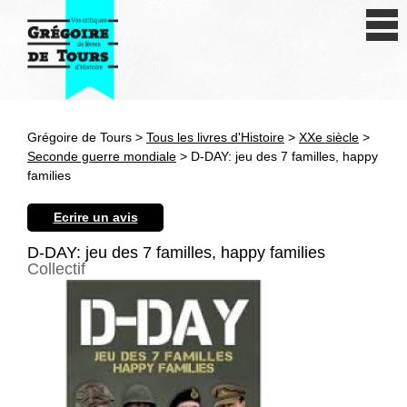
Se connecter
S'inscrire
Créer une fiche livre
Grégoire de Tours >
Tous les livres d'Histoire
>
XXe siècle
>
Antiquité
Seconde guerre mondiale
> D-DAY: jeu des 7 familles, happy
families
Moyen Age
Ecrire un avis
Epoque moderne
D-DAY: jeu des 7 familles, happy families
Collectif
Révolution et XIXe siècle
XXe siècle
Autres civilisations
Thématiques