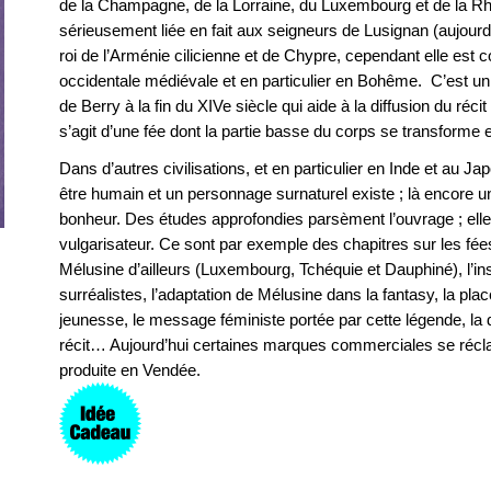
de la Champagne, de la Lorraine, du Luxembourg et de la Rh
sérieusement liée en fait aux seigneurs de Lusignan (aujourd’h
roi de l’Arménie cilicienne et de Chypre, cependant elle est 
occidentale médiévale et en particulier en Bohême. C’est 
de Berry à la fin du XIVe siècle qui aide à la diffusion du réc
s’agit d’une fée dont la partie basse du corps se transforme
Dans d’autres civilisations, et en particulier en Inde et au J
être humain et un personnage surnaturel existe ; là encore un
bonheur. Des études approfondies parsèment l’ouvrage ; elle
vulgarisateur. Ce sont par exemple des chapitres sur les fées
Mélusine d’ailleurs (Luxembourg, Tchéquie et Dauphiné), l’ins
surréalistes, l’adaptation de Mélusine dans la fantasy, la place
jeunesse, le message féministe portée par cette légende, la
récit… Aujourd’hui certaines marques commerciales se récla
produite en Vendée.