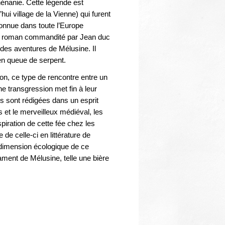
Thématiques
énanie. Cette légende est
ui village de la Vienne) qui furent
connue dans toute l’Europe
un roman commandité par Jean duc
it des aventures de Mélusine. Il
 en queue de serpent.
apon, ce type de rencontre entre un
e transgression met fin à leur
s sont rédigées dans un esprit
 et le merveilleux médiéval, les
piration de cette fée chez les
 de celle-ci en littérature de
 dimension écologique de ce
ment de Mélusine, telle une bière