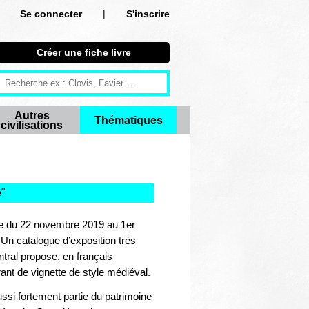
Se connecter
|
S'inscrire
Se connecter
Créer une fiche livre
S'inscrire
Créer une fiche livre
Autres
Thématiques
civilisations
Antiquité
Moyen Age
Epoque moderne
e
"
Révolution et XIXe siècle
se du 22 novembre 2019 au 1er
 Un catalogue d’exposition très
XXe siècle
tral propose, en français
rant de vignette de style médiéval.
Autres civilisations
aussi fortement partie du patrimoine