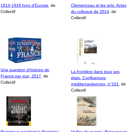
1914-1918 hors d’Europe
, de
Clemenceau et les arts: Actes
Collectif
du colloque de 2014
, de
Collectif
Une question d’histoire de
La frontière dans tous ses
France par jour, 2017
, de
états. Confluences
Collectif
méditerranéennes, n°101
, de
Collectif
Perpignan pendant la Première
Veilles de guerre: Précurseurs