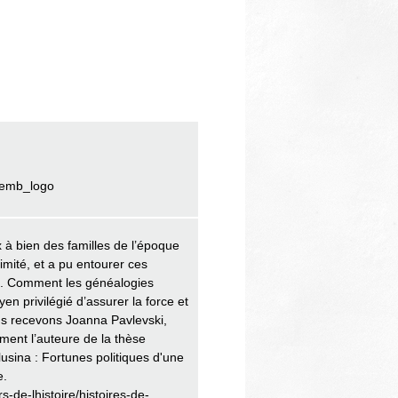
=emb_logo
x à bien des familles de l’époque
imité, et a pu entourer ces
e. Comment les généalogies
n privilégié d’assurer la force et
ous recevons Joanna Pavlevski,
ment l’auteure de la thèse
sina : Fortunes politiques d'une
e.
s-de-lhistoire/histoires-de-