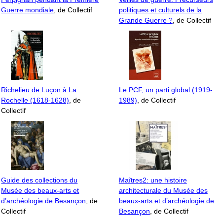
Guerre mondiale
, de Collectif
politiques et culturels de la
Grande Guerre ?
, de Collectif
Richelieu de Luçon à La
Le PCF, un parti global (1919-
Rochelle (1618-1628)
, de
1989)
, de Collectif
Collectif
Guide des collections du
Maîtres2: une histoire
Musée des beaux-arts et
architecturale du Musée des
d’archéologie de Besançon
, de
beaux-arts et d’archéologie de
Collectif
Besançon
, de Collectif