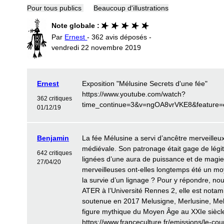
Pour tous publics
Beaucoup d'illustrations
Note globale :
Par
Ernest
- 362 avis déposés -
vendredi 22 novembre 2019
Ernest
Exposition "Mélusine Secrets d'une fée"
https://www.youtube.com/watch?
362 critiques
time_continue=3&v=ngOA8vrVKE8&feature
01/12/19
Benjamin
La fée Mélusine a servi d’ancêtre merveilleu
médiévale. Son patronage était gage de légit
642 critiques
lignées d’une aura de puissance et de magi
27/04/20
merveilleuses ont-elles longtemps été un moye
la survie d’un lignage ? Pour y répondre, n
ATER à l’Université Rennes 2, elle est notam
soutenue en 2017 Melusigne, Merlusine, Melu
figure mythique du Moyen Âge au XXIe siècl
https://www.franceculture.fr/emissions/le-cour