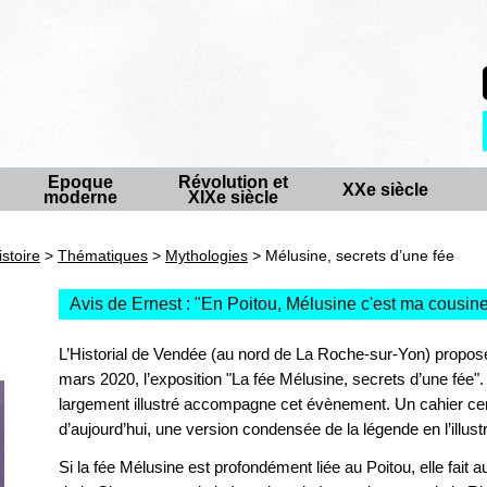
Epoque
Révolution et
XXe siècle
moderne
XIXe siècle
istoire
>
Thématiques
>
Mythologies
> Mélusine, secrets d’une fée
Avis de Ernest : "
En Poitou, Mélusine c'est ma cousin
L’Historial de Vendée (au nord de La Roche-sur-Yon) propo
mars 2020, l’exposition "La fée Mélusine, secrets d’une fée".
largement illustré accompagne cet évènement. Un cahier cen
d’aujourd’hui, une version condensée de la légende en l’illust
Si la fée Mélusine est profondément liée au Poitou, elle fait 