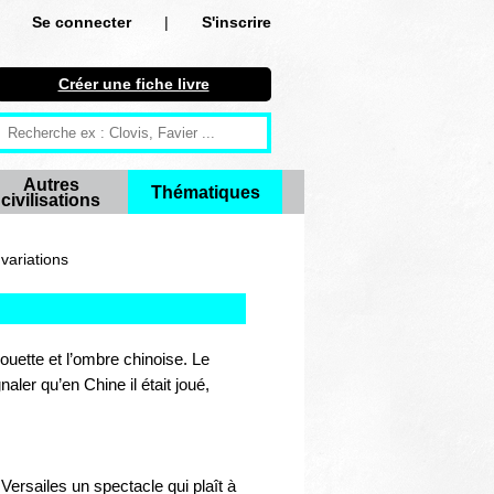
Se connecter
|
S'inscrire
Se connecter
Créer une fiche livre
S'inscrire
Créer une fiche livre
Autres
Thématiques
civilisations
Antiquité
Moyen Age
variations
Epoque moderne
Révolution et XIXe siècle
houette et l’ombre chinoise. Le
naler qu’en Chine il était joué,
XXe siècle
Autres civilisations
ersailes un spectacle qui plaît à