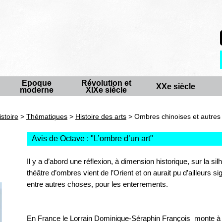
Epoque
Révolution et
XXe siècle
moderne
XIXe siècle
istoire
>
Thématiques
>
Histoire des arts
> Ombres chinoises et autres 
Avis de Octave : "
L’ombre d’un art
"
Il y a d’abord une réflexion, à dimension historique, sur la sil
théâtre d’ombres vient de l’Orient et on aurait pu d’ailleurs sig
entre autres choses, pour les enterrements.
En France le Lorrain Dominique-Séraphin François monte à V