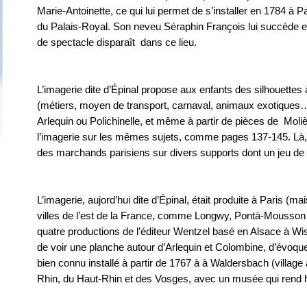
Marie-Antoinette, ce qui lui permet de s’installer en 1784 à P
du Palais-Royal. Son neveu Séraphin François lui succède e
de spectacle disparaît dans ce lieu.
L’imagerie dite d’Épinal propose aux enfants des silhouette
(métiers, moyen de transport, carnaval, animaux exotique
Arlequin ou Polichinelle, et même à partir de pièces de Moli
l’imagerie sur les mêmes sujets, comme pages 137-145. Là, 
des marchands parisiens sur divers supports dont un jeu de l
L’imagerie, aujord’hui dite d’Épinal, était produite à Paris (
villes de l’est de la France, comme Longwy, Pontà-Mousson
quatre productions de l’éditeur Wentzel basé en Alsace à W
de voir une planche autour d’Arlequin et Colombine, d’évoqu
bien connu installé à partir de 1767 à à Waldersbach (village
Rhin, du Haut-Rhin et des Vosges, avec un musée qui rend