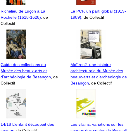
Richelieu de Luçon à La
Le PCF, un parti global (1919-
Rochelle (1618-1628)
, de
1989)
, de Collectif
Collectif
Guide des collections du
Maîtres2: une histoire
Musée des beaux-arts et
architecturale du Musée des
d’archéologie de Besançon
, de
beaux-arts et d’archéologie de
Collectif
Besançon
, de Collectif
14/18 L’enfant découpait des
Les vilains: variations sur les
images
, de Collectif
images des contes de Perrault
,