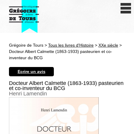
Se connecter
S'inscrire
Créer une fiche livre
Grégoire de Tours >
Tous les livres d'Histoire
>
XXe siècle
>
Antiquité
Docteur Albert Calmette (1863-1933) pasteurien et co-
inventeur du BCG
Moyen Age
Ecrire un avis
Epoque moderne
Docteur Albert Calmette (1863-1933) pasteurien
et co-inventeur du BCG
Révolution et XIXe siècle
Henri Lamendin
XXe siècle
Autres civilisations
Thématiques