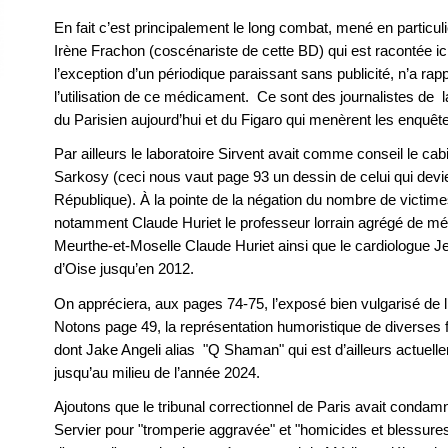
En fait c’est principalement le long combat, mené en particul
Irène Frachon (coscénariste de cette BD) qui est racontée ic
l’exception d’un périodique paraissant sans publicité, n’a rap
l’utilisation de ce médicament. Ce sont des journalistes de
du Parisien aujourd’hui et du Figaro qui menèrent les enquêt
Par ailleurs le laboratoire Sirvent avait comme conseil le cab
Sarkosy (ceci nous vaut page 93 un dessin de celui qui devie
République). À la pointe de la négation du nombre de victime
notamment Claude Huriet le professeur lorrain agrégé de méd
Meurthe-et-Moselle Claude Huriet ainsi que le cardiologue 
d’Oise jusqu’en 2012.
On appréciera, aux pages 74-75, l’exposé bien vulgarisé de 
Notons page 49, la représentation humoristique de diverses
dont Jake Angeli alias "Q Shaman" qui est d’ailleurs actuelle
jusqu’au milieu de l’année 2024.
Ajoutons que le tribunal correctionnel de Paris avait condam
Servier pour "tromperie aggravée" et "homicides et blessures 