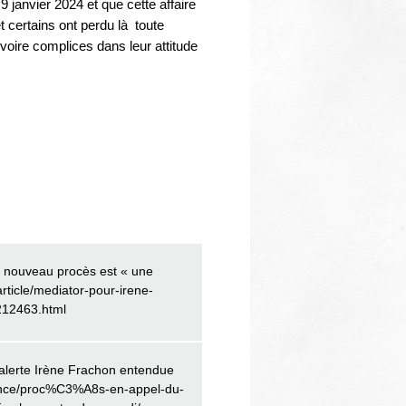
 janvier 2024 et que cette affaire
t certains ont perdu là toute
voire complices dans leur attitude
ce nouveau procès est « une
article/mediator-pour-irene-
212463.html
’alerte Irène Frachon entendue
france/proc%C3%A8s-en-appel-du-