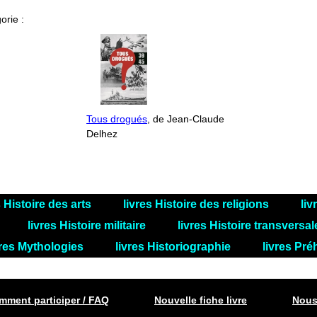
orie :
Tous drogués
, de Jean-Claude
Delhez
s Histoire des arts
livres Histoire des religions
liv
livres Histoire militaire
livres Histoire transversa
vres Mythologies
livres Historiographie
livres Pré
ment participer / FAQ
Nouvelle fiche livre
Nous