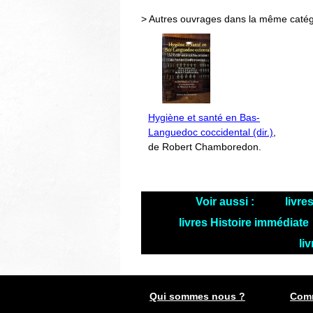
> Autres ouvrages dans la même catég
Hygiène et santé en Bas-
Languedoc coccidental (dir.)
,
de Robert Chamboredon.
Voir aussi :
livre
livres Histoire immédiate
li
Qui sommes nous ?
Comm