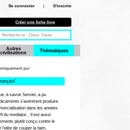
Se connecter
|
S'inscrire
Se connecter
Créer une fiche livre
S'inscrire
Créer une fiche livre
Autres
Thématiques
civilisations
Antiquité
Moyen Age
himiquement pur
Epoque moderne
rançais
"
Révolution et XIXe siècle
e, à savoir Servier, a pu
icaments s’avérèrent produire
XXe siècle
mercialisation dans les années
 du mediator. . Il est aussi
Autres civilisations
ements plutôt conçu contre le
l'idée de couper la faim.