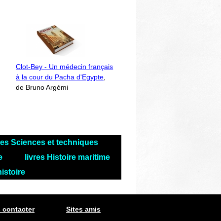
Clot-Bey - Un médecin français
à la cour du Pacha d'Egypte
,
de Bruno Argémi
res Sciences et techniques
le
livres Histoire maritime
histoire
 contacter
Sites amis