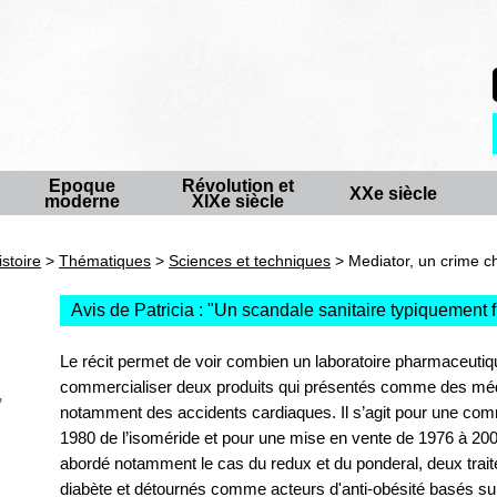
Epoque
Révolution et
XXe siècle
moderne
XIXe siècle
istoire
>
Thématiques
>
Sciences et techniques
> Mediator, un crime c
Avis de Patricia : "
Un scandale sanitaire typiquement f
Le récit permet de voir combien un laboratoire pharmaceutiqu
commercialiser deux produits qui présentés comme des méd
,
notamment des accidents cardiaques. Il s’agit pour une com
1980 de l’isoméride et pour une mise en vente de 1976 à 2009
abordé notamment le cas du redux et du ponderal, deux trait
diabète et détournés comme acteurs d'anti-obésité basés sur 