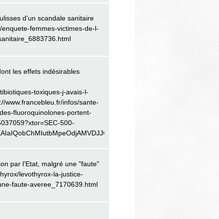
lisses d’un scandale sanitaire
t/enquete-femmes-victimes-de-l-
sanitaire_6883736.html
ont les effets indésirables
ibiotiques-toxiques-j-avais-l-
//www.francebleu.fr/infos/sante-
-des-fluoroquinolones-portent-
e-5037059?xtor=SEC-500-
id=EAIaIQobChMIutbMpeOdjAMVDJJQBh0iiBg4EAAYASAAEgKT3PD_BwE
ion par l'Etat, malgré une "faute"
hyrox/levothyrox-la-justice-
e-une-faute-averee_7170639.html