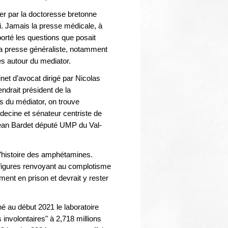
Thématiques
ier par la doctoresse bretonne
i. Jamais la presse médicale, à
porté les questions que posait
 la presse généraliste, notamment
es autour du mediator.
inet d’avocat dirigé par Nicolas
ndrait président de la
s du médiator, on trouve
ecine et sénateur centriste de
Jean Bardet député UMP du Val-
l’histoire des amphétamines.
 figures renvoyant au complotisme
ment en prison et devrait y rester
né au début 2021 le laboratoire
involontaires" à 2,718 millions