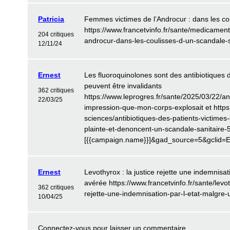
Patricia
Femmes victimes de l’Androcur : dans les cou
https://www.francetvinfo.fr/sante/medicamen
204 critiques
androcur-dans-les-coulisses-d-un-scandale-
12/11/24
Ernest
Les fluoroquinolones sont des antibiotiques d
peuvent être invalidants
362 critiques
https://www.leprogres.fr/sante/2025/03/22/ant
22/03/25
impression-que-mon-corps-explosait et https:
sciences/antibiotiques-des-patients-victimes
plainte-et-denoncent-un-scandale-sanitair
[{{campaign.name}}]&gad_source=5&gcl
Ernest
Levothyrox : la justice rejette une indemnisat
avérée https://www.francetvinfo.fr/sante/levot
362 critiques
rejette-une-indemnisation-par-l-etat-malgr
10/04/25
Connectez-vous
pour laisser un commentaire