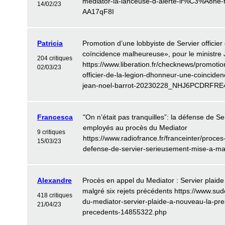
mediator-la-lanceuse-d-alerte-ir%C3%A8ne-
14/02/23
AA17qF8I
Patricia
Promotion d’une lobbyiste de Servier officier
coïncidence malheureuse», pour le ministre 
204 critiques
https://www.liberation.fr/checknews/promotio
02/03/23
officier-de-la-legion-dhonneur-une-coincide
jean-noel-barrot-20230228_NHJ6PCDRF
Francesca
"On n’était pas tranquilles”: la défense de S
employés au procès du Mediator
9 critiques
https://www.radiofrance.fr/franceinter/proce
15/03/23
defense-de-servier-serieusement-mise-a-m
Alexandre
Procès en appel du Mediator : Servier plaide
malgré six rejets précédents https://www.sud
418 critiques
du-mediator-servier-plaide-a-nouveau-la-pres
21/04/23
precedents-14855322.php