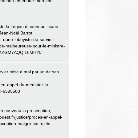
frachon-entendue-mardi/ar-
 de la Légion d’honneur : «une
Jean-Noël Barrot
n-dune-lobbyiste-de-servier-
nce-malheureuse-pour-le-ministre-
RE4ZGM7AQQIL6MHYI/
ervier mise à mal par un de ses
s-en-appel-du-mediator-la-
al-6595588
 à nouveau la prescription,
ouest.fr/justice/proces-en-appel-
cription-malgre-six-rejets-