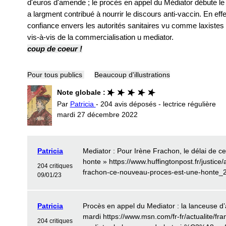
d'euros d'amende ; le procès en appel du Médiator débute le 9
a largment contribué à nourrir le discours anti-vaccin. En effe
confiance envers les autorités sanitaires vu comme laxistes 
vis-à-vis de la commercialisation u mediator.
coup de coeur !
Pour tous publics
Beaucoup d'illustrations
Note globale :
Par
Patricia
- 204 avis déposés - lectrice régulière
mardi 27 décembre 2022
Patricia
Mediator : Pour Irène Frachon, le délai de 
honte » https://www.huffingtonpost.fr/justice/
204 critiques
frachon-ce-nouveau-proces-est-une-honte_
09/01/23
Patricia
Procès en appel du Mediator : la lanceuse d
mardi https://www.msn.com/fr-fr/actualite/
204 critiques