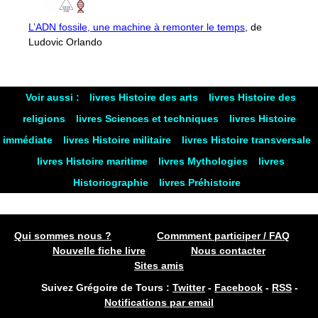
L’ADN fossile, une machine à remonter le temps
, de
Ludovic Orlando
Voir aussi :
livres Histoire des arts
livres Histoire des
religions
livres Sciences et techniques
livres Histoire
immédiate
livres Histoire militaire
livres Histoire transversale
livres Histoire maritime
livres Mythologies
livres
Historiographie
livres Préhistoire
Qui sommes nous ?
Commment participer / FAQ
Nouvelle fiche livre
Nous contacter
Sites amis
Suivez Grégoire de Tours :
Twitter
-
Facebook
-
RSS
-
Notifications par email