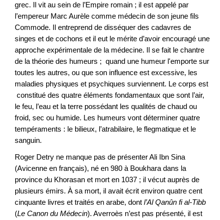
grec. Il vit au sein de l’Empire romain ; il est appelé par
l’empereur Marc Aurèle comme médecin de son jeune fils
Commode. Il entreprend de disséquer des cadavres de
singes et de cochons et il eut le mérite d’avoir encouragé une
approche expérimentale de la médecine. Il se fait le chantre
de la théorie des humeurs ; quand une humeur l'emporte sur
toutes les autres, ou que son influence est excessive, les
maladies physiques et psychiques surviennent. Le corps est
constitué des quatre éléments fondamentaux que sont l’air,
le feu, l’eau et la terre possédant les qualités de chaud ou
froid, sec ou humide. Les humeurs vont déterminer quatre
tempéraments : le bilieux, l’atrabilaire, le flegmatique et le
sanguin.
Roger Detry ne manque pas de présenter Ali Ibn Sina
(Avicenne en français), né en 980 à Boukhara dans la
province du Khorasan et mort en 1037 ; il vécut auprès de
plusieurs émirs. À sa mort, il avait écrit environ quatre cent
cinquante livres et traités en arabe, dont
l’Al Qanûn fi al-Tibb
(
Le Canon du Médecin
). Averroès n’est pas présenté, il est