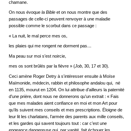
chamane.
On nous évoque
la Bible
et on nous montre que des
passages de celle-ci peuvent renvoyer à une maladie
possible comme le scorbut dans ce passage :
« La nuit, le mal perce mes os,
les plaies qui me rongent ne dorment pas…
Ma peau sur moi s’est noircie,
mes os sont brûlés par la fièvre » (
Job
, 30, 17 et 30).
Ceci amène Roger Detry à s'intéresser ensuite à Moïse
Maïmonide, médecin, rabbin et philosophe anda­lou qui, né
en 1135, mourut en 1204. On lui attribue d’ailleurs la paternité
d’une prière, dont nous ne donnerons qu’un extrait : « Fais
que mes malades aient confiance en moi et mon Art pour
qu’ils suivent mes conseils et mes prescriptions. Éloigne de
leur lit les charlatans, l’armée des parents aux mille conseils,
et les gardes qui savent toujours tout : car c’est une
engeance dangereuse qui, par vanité, fait échouer les