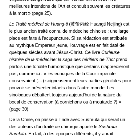
meilleures intentions de l’Art et conduit souvent les créatures
à la mort » (page 25).
Le Traité médical de Huang-ti
(黄帝内经 Huangti Neijing) est
le plus ancien traité connu de médecine chinoise ; une large
place est faite à l’acupuncture. Si sa rédaction est attribuée
au mythique Empereur jeune, l'ouvrage est en fait daté de
quelques siècles avant Jésus-Christ. Ce livre
Curieuse
histoire de la médecine: la saga des héritiers de Thot
prend
parfois une tonalité humoristique que certains n’apprécieront
pas, comme ici : « les eunuques de la Cour impériale
conservaient (…) soigneusement leurs parties génitales pour
pouvoir se présenter intacts dans l’autre monde. Les
sinologues débattent toujours aujourd’hui de la nature du
bocal de conservation (à cornichons ou à moutarde ?) »
(page 30).
De la Chine, on passe à l’Inde avec Sushruta qui serait un
des auteurs d’un traité de chirurgie appelé le
Sushruta
Samhita
. En fait, à des époques différents, il y aurait