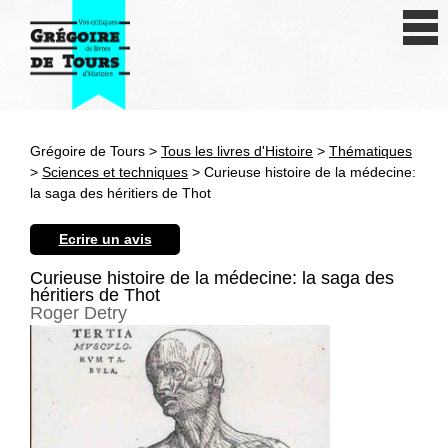
Se connecter
S'inscrire
Créer une fiche livre
Grégoire de Tours >
Tous les livres d'Histoire
>
Thématiques
Antiquité
>
Sciences et techniques
> Curieuse histoire de la médecine:
la saga des héritiers de Thot
Moyen Age
Ecrire un avis
Epoque moderne
Curieuse histoire de la médecine: la saga des
héritiers de Thot
Révolution et XIXe siècle
Roger Detry
XXe siècle
Autres civilisations
Thématiques