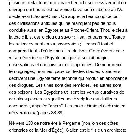
plusieurs rédacteurs qui auraient enrichi successivement un
ouvrage dont nous est parvenue la version élaborée au IVe
siècle avant Jésus-Christ. On apprécie beaucoup ce tour
des civilisations antiques qui ne manquent pas de nous
conduire aussi en Égypte et au Proche-Orient. Thot, le dieu à
la tête d’ibis, est le dieu du savoir : il sait et transmet. Toutes
les sciences sont en sa possession ; Il connaît tout et
comprend tout, d’où le sous-titre du livre. On relèvera ceci :
« La médecine de l’Égypte antique associait magie,
observations et connaissances empiriques. De nombreux
témoignages, momies, papyrus, textes d’auteurs anciens,
décrivent une Égypte terre féconde qui produit en abondance
des drogues. Les unes sont des remèdes, les autres sont
des poisons. Les Égyptiens utilisent les vertus curatives de
certaines plantes auxquelles une discipline est d’ailleurs
consacrée, appelée "chem". Les mots chimie et alchi­mie en
dériveraient.» (pages 38-39).
Né vers 130 de notre ère à Pergame (non loin des côtes
orientales de la Mer d’Égée), Galien est le fils d’un architecte