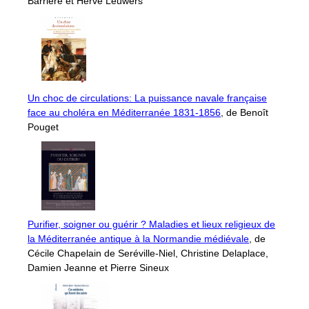
Barrière et Hervé Leuwers
Un choc de circulations: La puissance navale française
face au choléra en Méditerranée 1831-1856
, de Benoît
Pouget
Purifier, soigner ou guérir ? Maladies et lieux religieux de
la Méditerranée antique à la Normandie médiévale
, de
Cécile Chapelain de Seréville-Niel, Christine Delaplace,
Damien Jeanne et Pierre Sineux