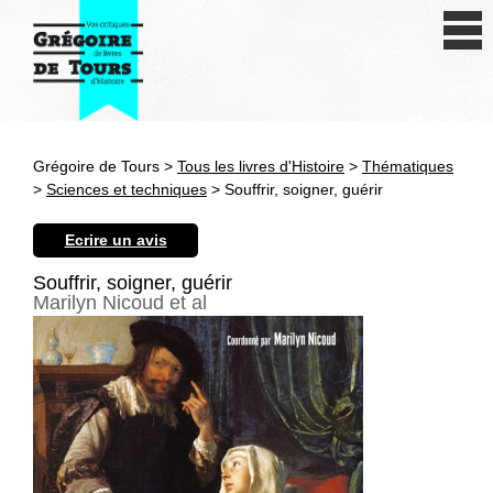
Se connecter
S'inscrire
Créer une fiche livre
Grégoire de Tours >
Tous les livres d'Histoire
>
Thématiques
Antiquité
>
Sciences et techniques
> Souffrir, soigner, guérir
Moyen Age
Ecrire un avis
Epoque moderne
Souffrir, soigner, guérir
Marilyn Nicoud et al
Révolution et XIXe siècle
XXe siècle
Autres civilisations
Thématiques