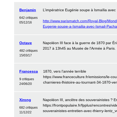
Benjamin
L’impératrice Eugénie soupe à Ismaïlia avec
642 critiques
http://www.parismatch.com/Royal-Blog/Monde
05/12/16
Eugenie-soupe-a-Ismailia-avec-Ismail-Pach
Octave
Napoléon III face à la guerre de 1870 par Ér
2017 à 13h45 au Musée de l'Armée à Paris.
482 critiques
15/03/17
Francesca
1870, vers l’année terrible
https://www.franceculture.fr/emissions/le-cou
9 critiques
charnieres-lhistoire-au-tournant-34-1870-ver
24/06/20
Xirong
Napoléon III, ancêtre des souverainistes ? E
https://frontpopulaire.fr/fpplus/rencontres/vi
682 critiques
souverainistes-entretien-avec-thierry-lentz
11/12/22