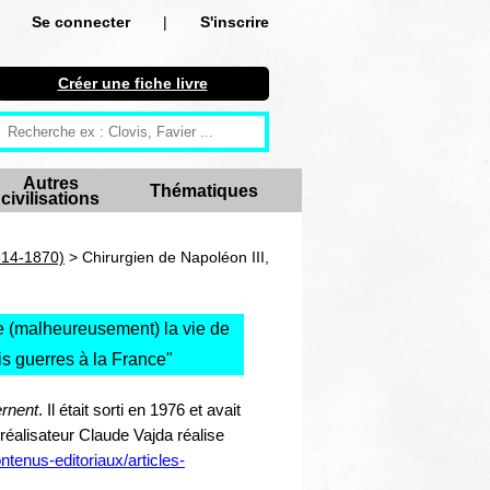
Se connecter
|
S'inscrire
Se connecter
Créer une fiche livre
S'inscrire
Créer une fiche livre
Autres
Thématiques
civilisations
Antiquité
Moyen Age
814-1870)
> Chirurgien de Napoléon III,
Epoque moderne
 (malheureusement) la vie de
Révolution et XIXe siècle
ois guerres à la France
"
XXe siècle
rnent
. Il était sorti en 1976 et avait
 réalisateur Claude Vajda réalise
Autres civilisations
ontenus-editoriaux/articles-