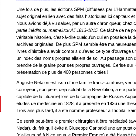
Une fois de plus, les éditions SPM (diffusées par L’Harmatta
sujet original en lien avec des faits historiques ici capitaux e
Nous avions déjà vu saluer, par un autre chroniqueur, chez c
partie inédits du mameluck Ali 1813-1815
. Ce tâche de ne pr
véritable historien, c’est-à-dire quelqu’un qui en possède la d
archives originales. De plus SPM semble être malheureusem
livres d’histoire à avoir compris qu’avec ce type d’ouvrage 
un index des noms propres allaient de soi. Au passage son d
prendre de la graine pour ses propres ouvrages. Cerise sur le
présentation de plus de 400 personnes citées !
Auguste Nétalon est issu d’une famille franc-comtoise, venue
corroyeur ; son père, déjà soldat de la Révolution, a été porté
capitale de la Lituanie) lors de la campagne de Russie. Au
études de médecine en 1828, il a présenté en 1836 une thès
Trois ans plus tard, il a été nommé professeur à l'hôpital Sain
Ce serait peut-être le premier chirurgien à être médiatisé (a
Nadar), du fait qu’il évite à Giuseppe Garibaldi une amputati
(d’ailleurs né à Nice sous le Premier Empire) a été blessé fi