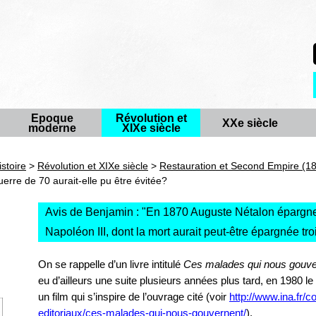
Epoque
Révolution et
XXe siècle
moderne
XIXe siècle
istoire
>
Révolution et XIXe siècle
>
Restauration et Second Empire (1
rre de 70 aurait-elle pu être évitée?
Avis de Benjamin : "
En 1870 Auguste Nétalon épargne
Napoléon III, dont la mort aurait peut-être épargnée tr
On se rappelle d’un livre intitulé
Ces malades qui nous gouve
eu d’ailleurs une suite plusieurs années plus tard, en 1980 le
un film qui s’inspire de l’ouvrage cité (voir
http://www.ina.fr/c
editoriaux/ces-malades-qui-nous-gouvernent/
).