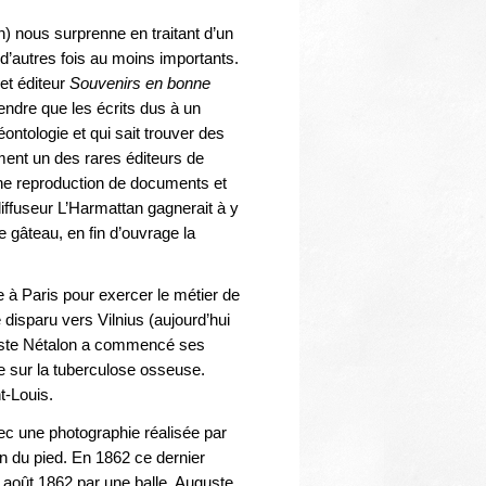
Thématiques
n) nous surprenne en traitant d’un
t d’autres fois au moins importants.
et éditeur
Souvenirs en bonne
endre que les écrits dus à un
éontologie et qui sait trouver des
ent un des rares éditeurs de
une reproduction de documents et
iffuseur L’Harmattan gagnerait à y
 gâteau, en fin d’ouvrage la
 à Paris pour exercer le métier de
 disparu vers Vilnius (aujourd’hui
guste Nétalon a commencé ses
e sur la tuberculose osseuse.
t-Louis.
vec une photographie réalisée par
on du pied. En 1862 ce dernier
n août 1862 par une balle. Auguste