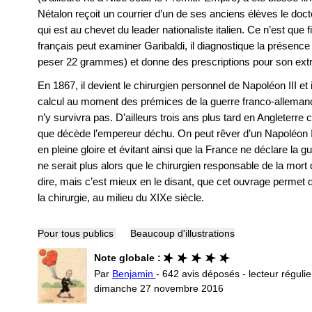
Nétalon reçoit un courrier d’un de ses anciens élèves le do
qui est au chevet du leader nationaliste italien. Ce n’est que 
français peut examiner Garibaldi, il diagnostique la présence 
peser 22 grammes) et donne des prescriptions pour son extr
En 1867, il devient le chirurgien personnel de Napoléon III et 
calcul au moment des prémices de la guerre franco-alleman
n’y survivra pas. D’ailleurs trois ans plus tard en Angleterre 
que décède l’empereur déchu. On peut rêver d’un Napoléon II
en pleine gloire et évitant ainsi que la France ne déclare la 
ne serait plus alors que le chirurgien responsable de la mor
dire, mais c’est mieux en le disant, que cet ouvrage permet d
la chirurgie, au milieu du XIXe siècle.
Pour tous publics
Beaucoup d'illustrations
Note globale :
Par
Benjamin
- 642 avis déposés - lecteur régulie
dimanche 27 novembre 2016