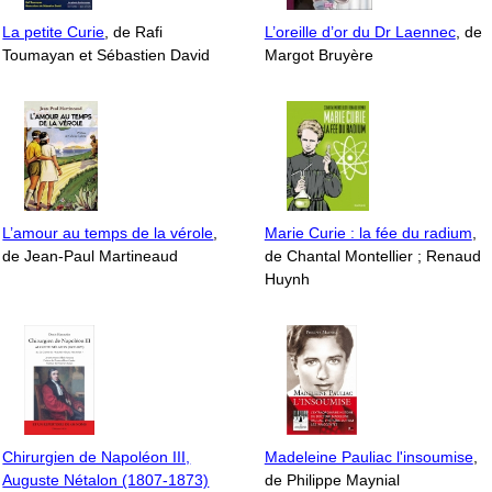
La petite Curie
, de Rafi
L’oreille d’or du Dr Laennec
, de
Toumayan et Sébastien David
Margot Bruyère
L’amour au temps de la vérole
,
Marie Curie : la fée du radium
,
de Jean-Paul Martineaud
de Chantal Montellier ; Renaud
Huynh
Chirurgien de Napoléon III,
Madeleine Pauliac l'insoumise
,
Auguste Nétalon (1807-1873)
de Philippe Maynial