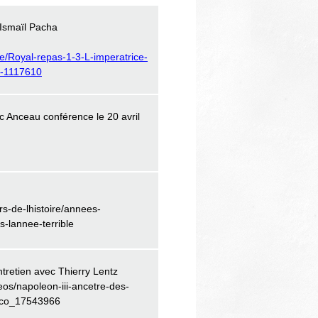
 Ismaïl Pacha
/Royal-repas-1-3-L-imperatrice-
a-1117610
ic Anceau conférence le 20 avril
rs-de-lhistoire/annees-
s-lannee-terrible
ntretien avec Thierry Lentz
deos/napoleon-iii-ancetre-des-
_vco_17543966