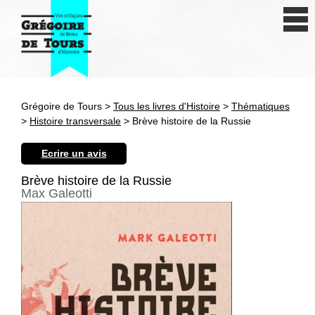
Se connecter
S'inscrire
Créer une fiche livre
Grégoire de Tours >
Tous les livres d'Histoire
>
Thématiques
Antiquité
>
Histoire transversale
> Brève histoire de la Russie
Moyen Age
Ecrire un avis
Epoque moderne
Brève histoire de la Russie
Max Galeotti
Révolution et XIXe siècle
XXe siècle
Autres civilisations
Thématiques