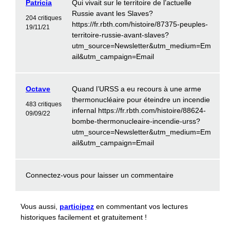
Patricia
Qui vivait sur le territoire de l’actuelle
Russie avant les Slaves?
204 critiques
https://fr.rbth.com/histoire/87375-peuples-
19/11/21
territoire-russie-avant-slaves?
utm_source=Newsletter&utm_medium=Em
ail&utm_campaign=Email
Octave
Quand l’URSS a eu recours à une arme
thermonucléaire pour éteindre un incendie
483 critiques
infernal https://fr.rbth.com/histoire/88624-
09/09/22
bombe-thermonucleaire-incendie-urss?
utm_source=Newsletter&utm_medium=Em
ail&utm_campaign=Email
Connectez-vous
pour laisser un commentaire
Vous aussi,
participez
en commentant vos lectures
historiques facilement et gratuitement !