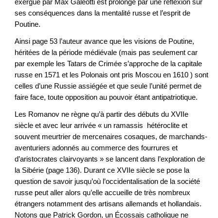
exergue par Max Galeotti est prolongé par une réflexion sur
ses conséquences dans la mentalité russe et l’esprit de
Poutine.
Ainsi page 53 l’auteur avance que les visions de Poutine,
héritées de la période médiévale (mais pas seulement car
par exemple les Tatars de Crimée s’approche de la capitale
russe en 1571 et les Polonais ont pris Moscou en 1610 ) sont
celles d’une Russie assiégée et que seule l’unité permet de
faire face, toute opposition au pouvoir étant antipatriotique.
Les Romanov ne règne qu’à partir des débuts du XVIIe
siècle et avec leur arrivée « un ramassis hétéroclite et
souvent meurtrier de mercenaires cosaques, de marchands-
aventuriers adonnés au commerce des fourrures et
d’aristocrates clairvoyants » se lancent dans l’exploration de
la Sibérie (page 136). Durant ce XVIIe siècle se pose la
question de savoir jusqu’où l’occidentalisation de la société
russe peut aller alors qu’elle accueille de très nombreux
étrangers notamment des artisans allemands et hollandais.
Notons que Patrick Gordon, un Écossais catholique ne