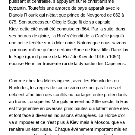
puissant et centralisé, s’appuyant sur le christianisme
byzantin. Toutefois une amorce de pays apparaît avec le
Danois Riourik qui n’était que prince de Novgorod de 862 à
879. Son successeur Oleg le Sage fit de sa capitale
Kiev, cette cité avait été conquise en 864. Par la suite, dans
ses heures de gloire, la Rus’ s’étendit de la Carélie jusqu’à
une petite fenêtre sur la Mer noire. Notons que nous savons
par nous-même qu’une certaine Anne de Kiev, fille d’Iaroslav
le Sage (grand prince de la Rus’ de Kiev de 1016 à 1054)
épouse Henri Ier troisième roi de la dynastie des Capétiens.
Comme chez les Mérovingiens, avec les Riourikides ou
Rurikides, les règles de succession ne sont pas fixées et
cela entraîne bien des conflits ou partages entre prétendants
au trône. Lorsque les Mongols arrivent au XIIIe siècle, la Rus’
est fragmentée en diverses principautés qui luttent entre elles
et font face à diverses incursions étrangères. La Horde d’or
va s’imposer et ce n’est plus à Kiev mais à Moscou que va
renaître un état russe. Chaque évènement important mis en