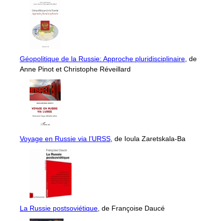
Géopolitique de la Russie: Approche pluridisciplinaire
, de
Anne Pinot et Christophe Réveillard
Voyage en Russie via l’URSS
, de Ioula Zaretskala-Ba
La Russie postsoviétique
, de Françoise Daucé