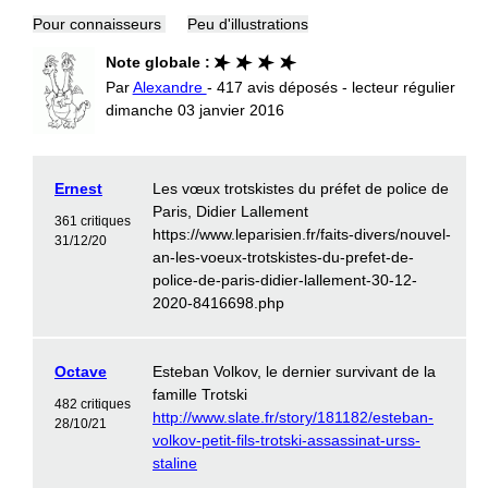
Pour connaisseurs
Peu d'illustrations
Note globale :
Par
Alexandre
- 417 avis déposés - lecteur régulier
dimanche 03 janvier 2016
Ernest
Les vœux trotskistes du préfet de police de
Paris, Didier Lallement
361 critiques
https://www.leparisien.fr/faits-divers/nouvel-
31/12/20
an-les-voeux-trotskistes-du-prefet-de-
police-de-paris-didier-lallement-30-12-
2020-8416698.php
Octave
Esteban Volkov, le dernier survivant de la
famille Trotski
482 critiques
http://www.slate.fr/story/181182/esteban-
28/10/21
volkov-petit-fils-trotski-assassinat-urss-
staline