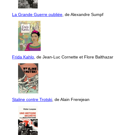
La Grande Guerre oubliée
, de Alexandre Sumpf
Frida Kahlo
, de Jean-Luc Cornette et Flore Balthazar
Staline contre Trotski
, de Alain Frerejean