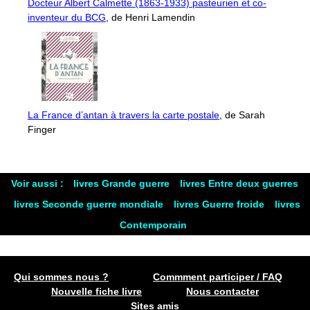
Docteur Albert Calmette (1863-1933) pasteurien et co-
inventeur du BCG
, de Henri Lamendin
La France d’antan à travers la carte postale
, de Sarah
Finger
Voir aussi :
livres Grande guerre
livres Entre deux guerres
livres Seconde guerre mondiale
livres Guerre froide
livres
Contemporain
Qui sommes nous ?
Commment participer / FAQ
Nouvelle fiche livre
Nous contacter
Sites amis