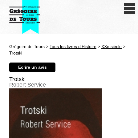
Se connecter
S'inscrire
Créer une fiche livre
Grégoire de Tours >
Tous les livres d'Histoire
>
XXe siècle
>
Antiquité
Trotski
Moyen Age
Ecrire un avis
Epoque moderne
Trotski
Robert Service
Révolution et XIXe siècle
XXe siècle
Autres civilisations
Thématiques