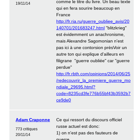
comme le titre du livre. Un beau texte
19/11/14
qui en fera sourire beaucoup en
France
http://fr.ria.ru/guerre_oubliee_avis/20
140701/201683247.html
"blitzkrieg"
est évidemment un anachronisme,
mais Alexandre Sagomonian n'est
pas ici à une contorsion prèsVoir un
autre ton qui explique d'ailleurs en
filigrane "guerre oubliée" car "guerre
perdue"
http://fr.rbth.com/opinions/2014/06/25
/redecouvrir_la_premiere_guerre_mo
ndiale_29695.html?
code=8235cd3fe776b55bf43b3592b7
ce9de0
Adam Craponne
Ce qui ressort du discours officiel
russe actuel est donc:
773 critiques
1) on n'est pas des fauteurs de
20/11/14
guerre