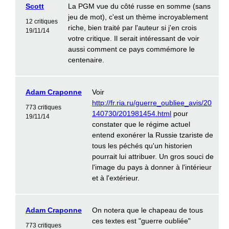
Scott
La PGM vue du côté russe en somme (sans
jeu de mot), c'est un thème incroyablement
12 critiques
riche, bien traité par l'auteur si j'en crois
19/11/14
votre critique. Il serait intéressant de voir
aussi comment ce pays commémore le
centenaire.
Adam Craponne
Voir
http://fr.ria.ru/guerre_oubliee_avis/20
773 critiques
140730/201981454.html
pour
19/11/14
constater que le régime actuel
entend exonérer la Russie tzariste de
tous les péchés qu'un historien
pourrait lui attribuer. Un gros souci de
l'image du pays à donner à l'intérieur
et à l'extérieur.
Adam Craponne
On notera que le chapeau de tous
ces textes est "guerre oubliée"
773 critiques