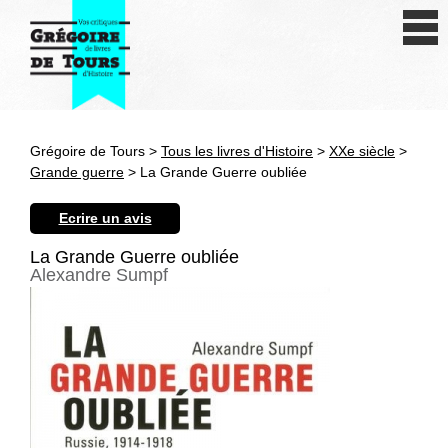
Se connecter
S'inscrire
Créer une fiche livre
Grégoire de Tours >
Tous les livres d'Histoire
>
XXe siècle
>
Antiquité
Grande guerre
> La Grande Guerre oubliée
Moyen Age
Ecrire un avis
Epoque moderne
La Grande Guerre oubliée
Alexandre Sumpf
Révolution et XIXe siècle
XXe siècle
Autres civilisations
Thématiques