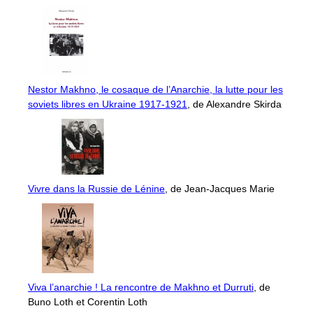
Nestor Makhno, le cosaque de l’Anarchie, la lutte pour les
soviets libres en Ukraine 1917-1921
, de Alexandre Skirda
Vivre dans la Russie de Lénine
, de Jean-Jacques Marie
Viva l’anarchie ! La rencontre de Makhno et Durruti
, de
Buno Loth et Corentin Loth