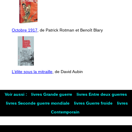
Octobre 1917
, de Patrick Rotman et Benoît Blary
L’élite sous la mitraille
, de David Aubin
Voir aussi :
livres Grande guerre
livres Entre deux guerres
livres Seconde guerre mondiale
livres Guerre froide
livres
Contemporain