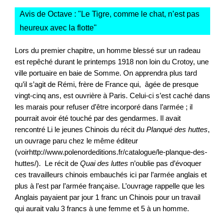
Avis de Octave : "
Le Tigre, comme le chat, n’est pas
heureux avec la flotte
"
Lors du premier chapitre, un homme blessé sur un radeau
est repêché durant le printemps 1918 non loin du Crotoy, une
ville portuaire en baie de Somme. On apprendra plus tard
qu’il s’agit de Rémi, frère de France qui, âgée de presque
vingt-cinq ans, est ouvrière à Paris. Celui-ci s’est caché dans
les marais pour refuser d’être incorporé dans l’armée ; il
pourrait avoir été touché par des gendarmes. Il avait
rencontré Li le jeunes Chinois du récit du
Planqué des huttes
,
un ouvrage paru chez le même éditeur
(voirhttp://www.polenordeditions.fr/catalogue/le-planque-des-
huttes/). Le récit de
Quai des luttes
n’oublie pas d’évoquer
ces travailleurs chinois embauchés ici par l’armée anglais et
plus à l’est par l’armée française. L’ouvrage rappelle que les
Anglais payaient par jour 1 franc un Chinois pour un travail
qui aurait valu 3 francs à une femme et 5 à un homme.