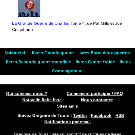
La Grande Guerre de Charlie. Tome 4
, de Pat Mills et Joe
Colquhoun
Voir aussi :
livres Grande guerre
livres Entre deux guerres
livres Seconde guerre mondiale
livres Guerre froide
livres
Contemporain
Qui sommes nous ?
Commment participer / FAQ
Nouvelle fiche livre
Nous contacter
Sites amis
Suivez Grégoire de Tours :
Twitter
-
Facebook
-
RSS
-
Notifications par email
Grégoire de Tours : site collaboratif de critiques de livres