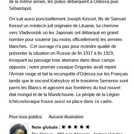
de la même année, les poilus débarquent à Odessa puis
Sébastopol.
On suit aussi ponctuellement Joseph Kessel, fils de Samuel
Kessel un médecin juif originaire de Lituanie, lui chemine
vers Vladivostok où les Japonais ont débarqué en grand
nombre pour soutenir (au moins officiellement) les armées
blanches. Cet ouvrage n’a pas pour moindre qualité de
présenter la situation en Russie de fin 1917 à fin 1919,
évoquant au passage trois atamans dans deux camps
opposés ; notre premier cosaque Grigoriev avaIt rejoint
l’Armée rouge et fait la reconquête d’Odessa sur les Français
tandis que le second Kalmykov et le troisième Semenov sont
parmi les Blancs et agissent aux frontières du tout nouvel
état mongol et de la Mandchourie. Le périple de la Légion
tchécoslovaque trouve aussi sa place dans ce cadre.
Pour tous publics
Aucune illustration
Note globale :
Par
Octave
- 482 avis déposés - lecteur régulier