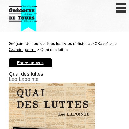
Se connecter
S'inscrire
Créer une fiche livre
Grégoire de Tours >
Tous les livres d'Histoire
>
XXe siècle
>
Antiquité
Grande guerre
> Quai des luttes
Moyen Age
Ecrire un avis
Epoque moderne
Quai des luttes
Léo Lapointe
Révolution et XIXe siècle
XXe siècle
Autres civilisations
Thématiques