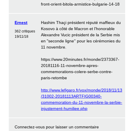
front-orient-bitola-armistice-bulgarie-14-18
Ernest
Hashim Thaçi président réputé maffieux du
Kosovo à côté de Macron et l'honorable
362 critiques
Alexandre Vucic président de la Serbie mis
19/11/18
en "seconde ligne'' pour les cérémonies du
11 novembre.
https://www.20minutes.fr/monde/2373367-
20181116-11-novembre-apres-
commemorations-colere-serbe-contre-
paris-retombe
http://www.lefigaro.fr/vox/monde/2018/11/13
/31002-20181113ARTFIG00340-
commemoration-du-11-novembre-la-serbie-
injustement-humiliee.php
Connectez-vous
pour laisser un commentaire