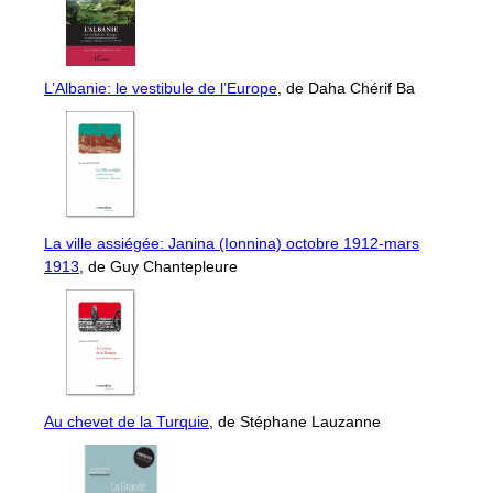
L’Albanie: le vestibule de l’Europe
, de Daha Chérif Ba
La ville assiégée: Janina (Ionnina) octobre 1912-mars
1913
, de Guy Chantepleure
Au chevet de la Turquie
, de Stéphane Lauzanne