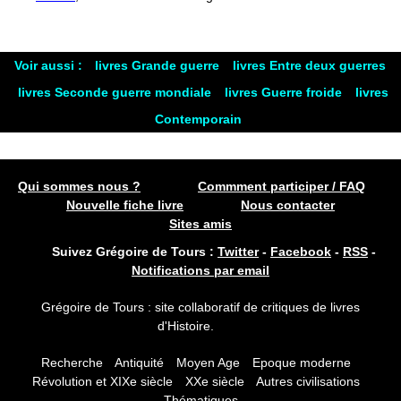
Voir aussi :
livres Grande guerre
livres Entre deux guerres
livres Seconde guerre mondiale
livres Guerre froide
livres
Contemporain
Qui sommes nous ?
Commment participer / FAQ
Nouvelle fiche livre
Nous contacter
Sites amis
Suivez Grégoire de Tours :
Twitter
-
Facebook
-
RSS
-
Notifications par email
Grégoire de Tours : site collaboratif de critiques de livres
d'Histoire.
Recherche
Antiquité
Moyen Age
Epoque moderne
Révolution et XIXe siècle
XXe siècle
Autres civilisations
Thématiques