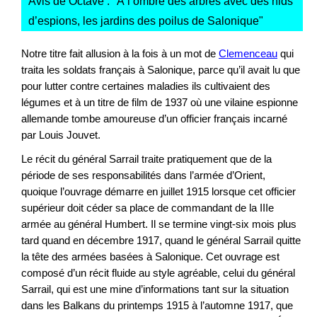
Avis de Octave : "
À l’ombre des arbres avec des nids
d’espions, les jardins des poilus de Salonique
"
Notre titre fait allusion à la fois à un mot de
Clemenceau
qui
traita les soldats français à Salonique, parce qu’il avait lu que
pour lutter contre certaines maladies ils cultivaient des
légumes et à un titre de film de 1937 où une vilaine espionne
allemande tombe amoureuse d’un officier français incarné
par Louis Jouvet.
Le récit du général Sarrail traite pratiquement que de la
période de ses responsabilités dans l’armée d’Orient,
quoique l’ouvrage démarre en juillet 1915 lorsque cet officier
supérieur doit céder sa place de commandant de la IIIe
armée au général Humbert. Il se termine vingt-six mois plus
tard quand en décembre 1917, quand le général Sarrail quitte
la tête des armées basées à Salonique. Cet ouvrage est
composé d’un récit fluide au style agréable, celui du général
Sarrail, qui est une mine d’informations tant sur la situation
dans les Balkans du printemps 1915 à l’automne 1917, que