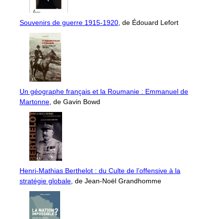
Souvenirs de guerre 1915-1920
, de Édouard Lefort
Un géographe français et la Roumanie : Emmanuel de
Martonne
, de Gavin Bowd
Henri-Mathias Berthelot : du Culte de l’offensive à la
stratégie globale
, de Jean-Noël Grandhomme