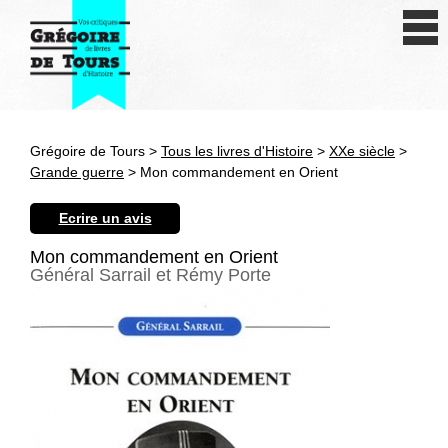
Se connecter
S'inscrire
Créer une fiche livre
Grégoire de Tours >
Tous les livres d'Histoire
>
XXe siècle
>
Antiquité
Grande guerre
> Mon commandement en Orient
Moyen Age
Ecrire un avis
Epoque moderne
Mon commandement en Orient
Général Sarrail et Rémy Porte
Révolution et XIXe siècle
XXe siècle
Autres civilisations
Thématiques