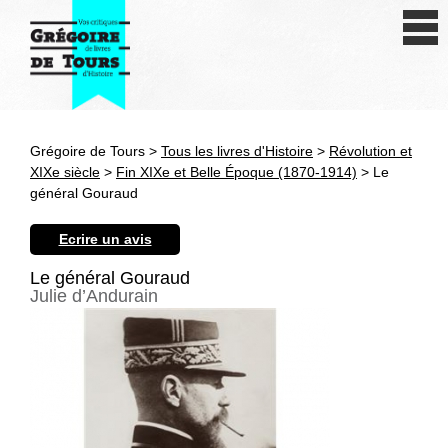
Se connecter
S'inscrire
Créer une fiche livre
Grégoire de Tours >
Tous les livres d'Histoire
>
Révolution et
Antiquité
XIXe siècle
>
Fin XIXe et Belle Époque (1870-1914)
> Le
général Gouraud
Moyen Age
Ecrire un avis
Epoque moderne
Le général Gouraud
Julie d’Andurain
Révolution et XIXe siècle
XXe siècle
Autres civilisations
Thématiques