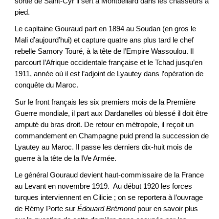
sortie de Saint-Cyr il sert à Montbéliard dans les chasseurs à
pied.
Le capitaine Gouraud part en 1894 au Soudan (en gros le
Mali d’aujourd’hui) et capture quatre ans plus tard le chef
rebelle Samory Touré, à la tête de l’Empire Wassoulou. Il
parcourt l’Afrique occidentale française et le Tchad jusqu’en
1911, année où il est l’adjoint de Lyautey dans l’opération de
conquête du Maroc.
Sur le front français les six premiers mois de la Première
Guerre mondiale, il part aux Dardanelles où blessé il doit être
amputé du bras droit. De retour en métropole, il reçoit un
commandement en Champagne puid prend la succession de
Lyautey au Maroc. Il passe les derniers dix-huit mois de
guerre à la tête de la IVe Armée.
Le général Gouraud devient haut-commissaire de la France
au Levant en novembre 1919. Au début 1920 les forces
turques interviennent en Cilicie ; on se reportera à l’ouvrage
de Rémy Porte sur
É
douard Brémond
pour en savoir plus