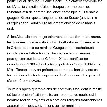
particulier au début du XVIIIe siècle. Le dictateur communiste
de l’Albanie choisit le dialecte tosque comme base de
l’albanais afin de contrer l’influence catholique qui utilisait le
guègue. Si bien que la langue parlée au Kosov (à savoir le
guègue) est aujourd’hui relativement éloigné de l’albanais
oral.
Si les Albanais sont majoritairement de tradition musulmane,
les Tosques chrétiens du sud sont orthodoxes (influence de
la Grèce) et ceux du nord les Guègues sont catholiques
(incidence de l‘attraction vénitienne puis autrichienne). On
peut ajouter que le pape Clément XI, au pontificat se
déroulant de 1700 à 1721, était le petit-fils d’un natif d’Albanie.
Mère Teresa, souvent présentée comme albanaise, est en
fait née dans l'actuelle capitale de la Macédoine d'un père et
d'une mère kosovars.
Toutefois après quarante ans de communisme, dont la moitié
où toute religion était interdite, on se demande quelle est le
nombre réel de croyants et à côté des religions traditionnelles
apparaissent des conversions au mormonisme,