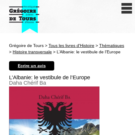
Se connecter
S'inscrire
Créer une fiche livre
Grégoire de Tours >
Tous les livres d'Histoire
>
Thématiques
Antiquité
>
Histoire transversale
> L’Albanie: le vestibule de l’Europe
Moyen Age
Ecrire un avis
Epoque moderne
L’Albanie: le vestibule de l’Europe
Daha Chérif Ba
Révolution et XIXe siècle
XXe siècle
Autres civilisations
Thématiques