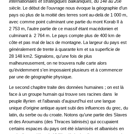
internationales et stratégiques balkaniques, du 14e au 20e
siècle
. Le début de l’ouvrage nous évoque la géographie d’un
pays où plus de la moitié des terres sont au-delà de 1 000 m,
avec comme point culminant une partie du mont Korab II à
2 753 m, l’autre partie de ce massif étant macédonien et
culminant à 2 764 m. Le pays compte plus de 400 km de
côte et pas mal de lacs de montagne. La largeur du pays est
généralement de trente à quarante km et sa superficie de
28 148 km2. Signalons, qu’une fois de plus
malheureusement, on ne trouvera nulle carte alors
qu’évidemment s’en imposaient plusieurs et à commencer
par une de géographie physique.
Le second chapitre traite des données humaines ; on est là
face à un groupe humain qui trouve ses racines dans le
peuple illyrien et l’albanais d’aujourd’hui est une langue
unique d’origine antique ayant subi des influences du grec, du
latin, du serbe ou du croate. Notons qu’une partie des Slaves
et des Aroumains (des Thraces latinisés) qui occupaient
certains espaces du pays ont été islamisés et albanisés en