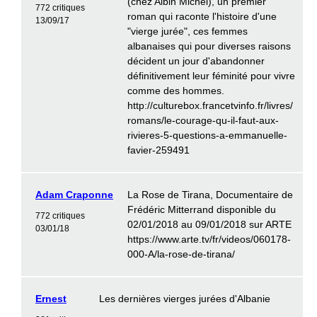
(chez Albin Michel), un premier
772 critiques
roman qui raconte l'histoire d'une
13/09/17
"vierge jurée", ces femmes
albanaises qui pour diverses raisons
décident un jour d'abandonner
définitivement leur féminité pour vivre
comme des hommes.
http://culturebox.francetvinfo.fr/livres/
romans/le-courage-qu-il-faut-aux-
rivieres-5-questions-a-emmanuelle-
favier-259491
Adam Craponne
La Rose de Tirana, Documentaire de
Frédéric Mitterrand disponible du
772 critiques
02/01/2018 au 09/01/2018 sur ARTE
03/01/18
https://www.arte.tv/fr/videos/060178-
000-A/la-rose-de-tirana/
Ernest
Les dernières vierges jurées d'Albanie