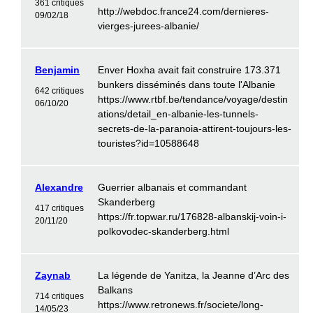
361 critiques
http://webdoc.france24.com/dernieres-
09/02/18
vierges-jurees-albanie/
Benjamin
Enver Hoxha avait fait construire 173.371
bunkers disséminés dans toute l'Albanie
642 critiques
https://www.rtbf.be/tendance/voyage/destin
06/10/20
ations/detail_en-albanie-les-tunnels-
secrets-de-la-paranoia-attirent-toujours-les-
touristes?id=10588648
Alexandre
Guerrier albanais et commandant
Skanderberg
417 critiques
https://fr.topwar.ru/176828-albanskij-voin-i-
20/11/20
polkovodec-skanderberg.html
Zaynab
La légende de Yanitza, la Jeanne d’Arc des
Balkans
714 critiques
https://www.retronews.fr/societe/long-
14/05/23