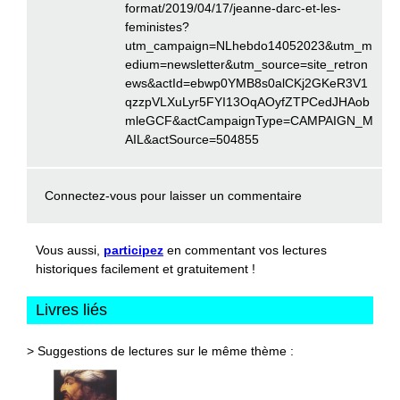
format/2019/04/17/jeanne-darc-et-les-
feministes?
utm_campaign=NLhebdo14052023&utm_m
edium=newsletter&utm_source=site_retron
ews&actId=ebwp0YMB8s0alCKj2GKeR3V1
qzzpVLXuLyr5FYI13OqAOyfZTPCedJHAob
mleGCF&actCampaignType=CAMPAIGN_M
AIL&actSource=504855
Connectez-vous
pour laisser un commentaire
Vous aussi,
participez
en commentant vos lectures
historiques facilement et gratuitement !
Livres liés
> Suggestions de lectures sur le même thème :