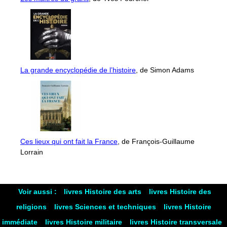
La grande encyclopédie de l’histoire
, de Simon Adams
Ces lieux qui ont fait la France
, de François-Guillaume
Lorrain
Voir aussi :
livres Histoire des arts
livres Histoire des
religions
livres Sciences et techniques
livres Histoire
immédiate
livres Histoire militaire
livres Histoire transversale