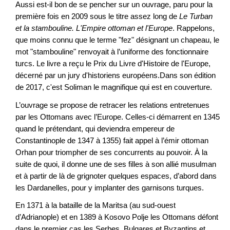
Aussi est-il bon de se pencher sur un ouvrage, paru pour la
première fois en 2009 sous le titre assez long de
Le Turban
et la stambouline. L'Empire ottoman et l'Europe
. Rappelons,
que moins connu que le terme "fez" désignant un chapeau, le
mot "stambouline" renvoyait à l’uniforme des fonctionnaire
turcs. Le livre a reçu le Prix du Livre d'Histoire de l'Europe,
décerné par un jury d'historiens européens.Dans son édition
de 2017, c'est Soliman le magnifique qui est en couverture.
L’ouvrage se propose de retracer les relations entretenues
par les Ottomans avec l’Europe. Celles-ci démarrent en 1345
quand le prétendant, qui deviendra empereur de
Constantinople de 1347 à 1355) fait appel à l’émir ottoman
Orhan pour triompher de ses concurrents au pouvoir. À la
suite de quoi, il donne une de ses filles à son allié musulman
et à partir de là de grignoter quelques espaces, d’abord dans
les Dardanelles, pour y implanter des garnisons turques.
En 1371 à la bataille de la Maritsa (au sud-ouest
d’Adrianople) et en 1389 à Kosovo Polje les Ottomans défont
dans le premier cas les Serbes, Bulgares et Byzantins et