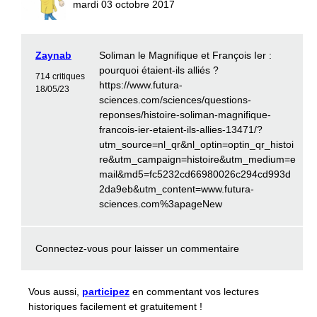
mardi 03 octobre 2017
Zaynab
Soliman le Magnifique et François Ier :
pourquoi étaient-ils alliés ?
714 critiques
https://www.futura-
18/05/23
sciences.com/sciences/questions-
reponses/histoire-soliman-magnifique-
francois-ier-etaient-ils-allies-13471/?
utm_source=nl_qr&nl_optin=optin_qr_histoi
re&utm_campaign=histoire&utm_medium=e
mail&md5=fc5232cd66980026c294cd993d
2da9eb&utm_content=www.futura-
sciences.com%3apageNew
Connectez-vous
pour laisser un commentaire
Vous aussi,
participez
en commentant vos lectures
historiques facilement et gratuitement !