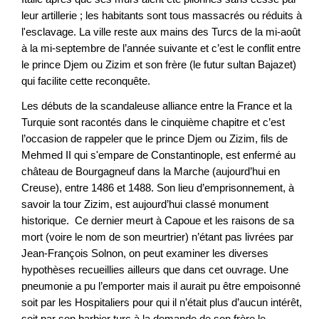
leur artillerie ; les habitants sont tous massacrés ou réduits à
l'esclavage. La ville reste aux mains des Turcs de la mi-août
à la mi-septembre de l’année suivante et c’est le conflit entre
le prince Djem ou Zizim et son frère (le futur sultan Bajazet)
qui facilite cette reconquête.
Les débuts de la scandaleuse alliance entre la France et la
Turquie sont racontés dans le cinquième chapitre et c’est
l’occasion de rappeler que le prince Djem ou Zizim, fils de
Mehmed II qui s'empare de Constantinople, est enfermé au
château de Bourgagneuf dans la Marche (aujourd’hui en
Creuse), entre 1486 et 1488. Son lieu d’emprisonnement, à
savoir la tour Zizim, est aujourd’hui classé monument
historique. Ce dernier meurt à Capoue et les raisons de sa
mort (voire le nom de son meurtrier) n’étant pas livrées par
Jean-François Solnon, on peut examiner les diverses
hypothèses recueillies ailleurs que dans cet ouvrage. Une
pneumonie a pu l’emporter mais il aurait pu être empoisonné
soit par les Hospitaliers pour qui il n’était plus d’aucun intérêt,
soit par son barbier turc à la demande de son frère le