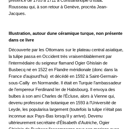
présence de 1705 à 1711 à Constantinople d’Isaac
Rousseau qui, à son retour à Genève, procréa Jean-
Jacques.
Illustration, autour dune céramique turque, non présente
dans ce livre
Découverte par les Ottomans sur le plateau central asiatique,
la tulipe passa en Occident très vraisemblablement par
l’intermédiaire du seigneur flamand Ogier Ghislain de
Busbecq né en 1522 en Flandre méridionale (donc dans la
France d’aujourd’hui) et décédé en 1592 à Saint-Germain-
sous-Cailly en Normandie. Il était en Turquie l’ambassadeur
de l’empereur Ferdinand Ier de Habsbourg. Il envoya des
bulbes à son ami Charles de l’Écluse, alors à Vienne qui,
devenu professeur de botanique en 1593 à l’Université de
Leyde, les popularisa largement (toutefois la tulipe n’était pas
inconnue aux Pays-Bas lorsqu’il y arrive). Devenu
ultérieurement secrétaire d'Élisabeth d'Autriche, Ogier