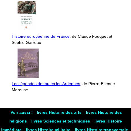
Histoire européenne de France
, de Claude Fouquet et
Sophie Garreau
Les légendes de toutes les Ardennes
, de Pierre-Etienne
Mareuse
Voir aussi :
livres Histoire des arts
livres Histoire des
religions
livres Sciences et techniques
livres Histoire
immédiate
livres Histoire militaire
livres Histoire transversale