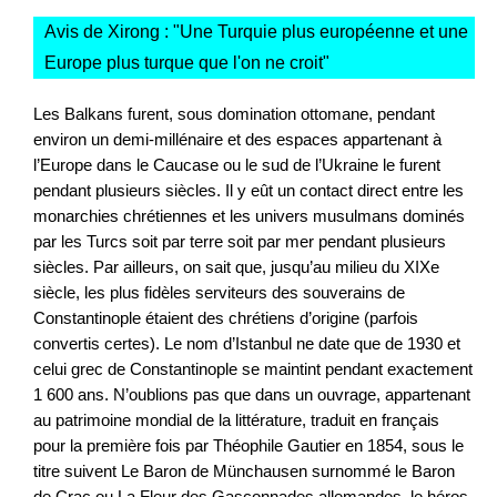
Avis de Xirong : "
Une Turquie plus européenne et une
Europe plus turque que l'on ne croit
"
Les Balkans furent, sous domination ottomane, pendant
environ un demi-millénaire et des espaces appartenant à
l’Europe dans le Caucase ou le sud de l’Ukraine le furent
pendant plusieurs siècles. Il y eût un contact direct entre les
monarchies chrétiennes et les univers musulmans dominés
par les Turcs soit par terre soit par mer pendant plusieurs
siècles. Par ailleurs, on sait que, jusqu’au milieu du XIXe
siècle, les plus fidèles serviteurs des souverains de
Constantinople étaient des chrétiens d’origine (parfois
convertis certes). Le nom d’Istanbul ne date que de 1930 et
celui grec de Constantinople se maintint pendant exactement
1 600 ans. N’oublions pas que dans un ouvrage, appartenant
au patrimoine mondial de la littérature, traduit en français
pour la première fois par Théophile Gautier en 1854, sous le
titre suivent Le Baron de Münchausen surnommé le Baron
de Crac ou La Fleur des Gasconnades allemandes, le héros