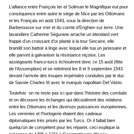
L’alliance entre François Ier et Soliman le Magnifique eut pour
conséquence entre autre le siège de Nice par les Ottomans
et les Français en août 1543, sous la direction de
Barberousse sur mer et du comte d’Enghien sur terre. Une
lavandière Catherine Ségurane arrache un étendard vert
frappé d'un croissant d'or planté à la tour Sincaïre, elle
brandit son battoir à linge avec lequel elle tua un janissaire et
elle parvint à galvaniser la résistance niçoise. Les
assiégeants franco-turcs échouèrent donc ce 15 août (fête
de l’Assomption) et se retirèrent les 8 et 9 septembre 1543
devant l'arrivée des troupes impériales conduites par le duc
de Savoie Charles III avec le marquis napolitain Del Vasto.
Toutefois on ne reste pas ici que dans l’histoire des combats
et on découvre les échanges qui découlèrent des relations
entre les Ottomans et les diverses puissances européennes.
Les verreries et l’horlogerie étaient des cadeaux
diplomatiques très prisés par les Turcs. Or il fallait bien
quelqu’un de compétent pour les réparer, ceci explique la