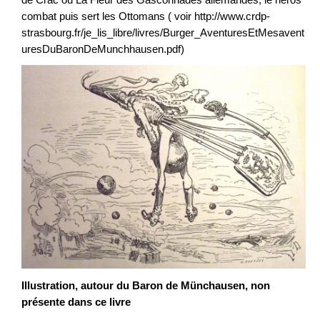
combat puis sert les Ottomans ( voir http://www.crdp-
strasbourg.fr/je_lis_libre/livres/Burger_AventuresEtMesavent
uresDuBaronDeMunchhausen.pdf)
Illustration, autour du Baron de Münchausen, non
présente dans ce livre