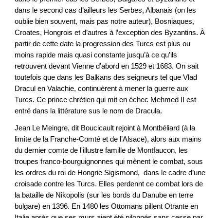
dans le second cas d’ailleurs les Serbes, Albanais (on les
oublie bien souvent, mais pas notre auteur), Bosniaques,
Croates, Hongrois et d’autres à l’exception des Byzantins. À
partir de cette date la progression des Turcs est plus ou
moins rapide mais quasi constante jusqu’à ce qu’ils
retrouvent devant Vienne d’abord en 1529 et 1683. On sait
toutefois que dans les Balkans des seigneurs tel que Vlad
Dracul en Valachie, continuèrent à mener la guerre aux
Turcs. Ce prince chrétien qui mit en échec Mehmed II est
entré dans la littérature sus le nom de Dracula.
Jean Le Meingre, dit Boucicault rejoint à Montbéliard (à la
limite de la Franche-Comté et de l’Alsace), alors aux mains
du dernier comte de l'illustre famille de Montfaucon, les
troupes franco-bourguignonnes qui mènent le combat, sous
les ordres du roi de Hongrie Sigismond, dans le cadre d’une
croisade contre les Turcs. Elles perdennt ce combat lors de
la bataille de Nikopolis (sur les bords du Danube en terre
bulgare) en 1396. En 1480 les Ottomans pillent Otrante en
Italie après que ses murs aient été pilonnés sans cesse par