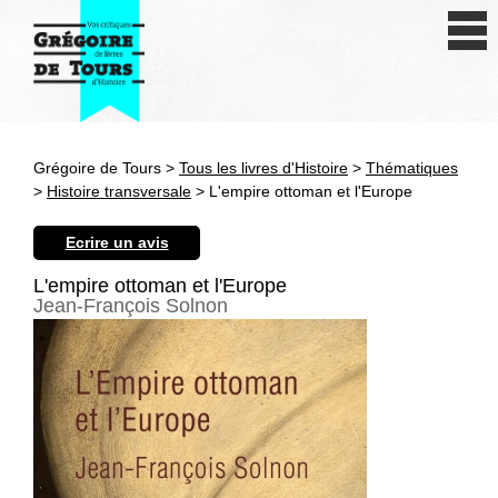
Se connecter
S'inscrire
Créer une fiche livre
Grégoire de Tours >
Tous les livres d'Histoire
>
Thématiques
Antiquité
>
Histoire transversale
> L'empire ottoman et l'Europe
Moyen Age
Ecrire un avis
Epoque moderne
L'empire ottoman et l'Europe
Jean-François Solnon
Révolution et XIXe siècle
XXe siècle
Autres civilisations
Thématiques