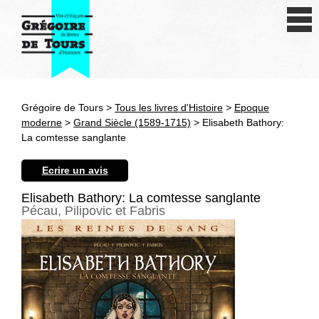
Se connecter
S'inscrire
Créer une fiche livre
Grégoire de Tours >
Tous les livres d'Histoire
>
Epoque
Antiquité
moderne
>
Grand Siècle (1589-1715)
> Elisabeth Bathory:
La comtesse sanglante
Moyen Age
Ecrire un avis
Epoque moderne
Elisabeth Bathory: La comtesse sanglante
Pécau, Pilipovic et Fabris
Révolution et XIXe siècle
XXe siècle
Autres civilisations
Thématiques