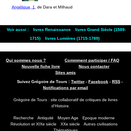
Angélique, 1
, de Dara et Milhaud
Voir aussi :
livres Renaissance
livres Grand Siècle (1589-
1715)
livres Lumières (1715-1789)
Qui sommes nous ?
Commment participer / FAQ
Nouvelle fiche livre
Nous contacter
Sites amis
Suivez Grégoire de Tours :
Twitter
-
Facebook
-
RSS
-
Notifications par email
Grégoire de Tours : site collaboratif de critiques de livres
d'Histoire.
Recherche
Antiquité
Moyen Age
Epoque moderne
Révolution et XIXe siècle
XXe siècle
Autres civilisations
Thématiques