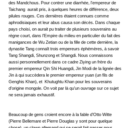
des Mandchous. Pour contrer une diarrhée, l'empereur de
Taichang aurait pris, à quelques heures de différence, deux
pilules rouges. Ces dernières étaient connues comme
aphrodisiaques et leur abus causa son décès. Dans chaque
pays choisi, on aurait pu traiter de plusieurs souverains au
règne court, dans l’Empire du milieu en particulier du fait des
manigances de Wu Zetian ou de la fille de cette dernière, la
dynastie Tang connaît trois empereurs éphémères, à savoir
Tang Shangdi, Shunzong et Shangdi. Nous connaissons
aussi personnellement dans ce cadre Ziying un frère du
premier empereur Qin Shi Huangdi, Jin Modi de la lignée des
Jin à qui succèdera le premier empereur yuan (un fils de
Genghis Khan), et Khutughtu Khan pour les souverains
d’origine mongole. On voit par là qu’un ouvrage sur ce sujet
ne sera jamais exhaustif.
Beaucoup de gens croient encore à la fable d’Otto Witte
(Pierre Bellemare et Pierre Douglas y sont pour quelque
chose), un clown allemand qui se serait fait passer pour