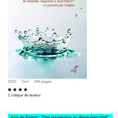
2020
Cerf
296
pages
1
critique de lecteur
Avis de Ernest : "
Des souverains au règne bien bref
"