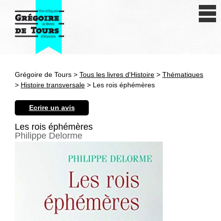
Se connecter
S'inscrire
Créer une fiche livre
Grégoire de Tours >
Tous les livres d'Histoire
>
Thématiques
Antiquité
>
Histoire transversale
> Les rois éphémères
Moyen Age
Ecrire un avis
Epoque moderne
Les rois éphémères
Philippe Delorme
Révolution et XIXe siècle
XXe siècle
Autres civilisations
Thématiques