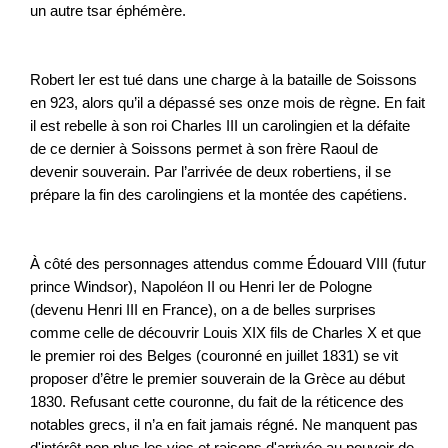
un autre tsar éphémère.
Robert Ier est tué dans une charge à la bataille de Soissons
en 923, alors qu’il a dépassé ses onze mois de règne. En fait
il est rebelle à son roi Charles III un carolingien et la défaite
de ce dernier à Soissons permet à son frère Raoul de
devenir souverain. Par l’arrivée de deux robertiens, il se
prépare la fin des carolingiens et la montée des capétiens.
À côté des personnages attendus comme Édouard VIII (futur
prince Windsor), Napoléon II ou Henri Ier de Pologne
(devenu Henri III en France), on a de belles surprises
comme celle de découvrir Louis XIX fils de Charles X et que
le premier roi des Belges (couronné en juillet 1831) se vit
proposer d’être le premier souverain de la Grèce au début
1830. Refusant cette couronne, du fait de la réticence des
notables grecs, il n’a en fait jamais régné. Ne manquent pas
d'intérêt non plus les vies et raisons d'arrivée au pouvoir de