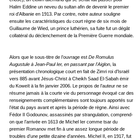
Halim Eddine un neveu du sultan afin de devenir le premier
roi d’Albanie en 1913. Par contre, notre auteur souligne
ensuite les caractéristiques du court règne de six mois de
Guillaume de Wied, un prince luthérien, sa fuite fut un dégât
collatéral du déclenchement de la Première Guerre mondiale.
Alors que le sous-titre de l’ouvrage est
De Romulus
Augustule à Jean-Paul Ier, en passant par l'Aiglon
, la
présentation chronologique court en fait de Zimri roi d’Israël
vers 885 avant Jésus-Christ à Cheikh Saad El-Sabah émir
du Koweït à la fin janvier 2006. Le propos de l’auteur ne se
résume jamais à la courte vie du personnage évoqué car des
renseignements complémentaires sont toujours apportés sur
l’état du pays avant et après la période de règne. Ainsi avec
Fédor II Godounov, assassinés par strangulation, comprend-
on que l’arrivée en 1613 de Michel Ier comme tsar du
premier Romanov met fin à une assez longue période de
troubles d’une petite dizaine d’années. Michel II, en 1917, fut