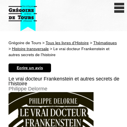
Se connecter
S'inscrire
Créer une fiche livre
Grégoire de Tours >
Tous les livres d'Histoire
>
Thématiques
Antiquité
>
Histoire transversale
> Le vrai docteur Frankenstein et
autres secrets de l’histoire
Moyen Age
Ecrire un avis
Epoque moderne
Le vrai docteur Frankenstein et autres secrets de
l’histoire
Révolution et XIXe siècle
Philippe Delorme
XXe siècle
Autres civilisations
Thématiques