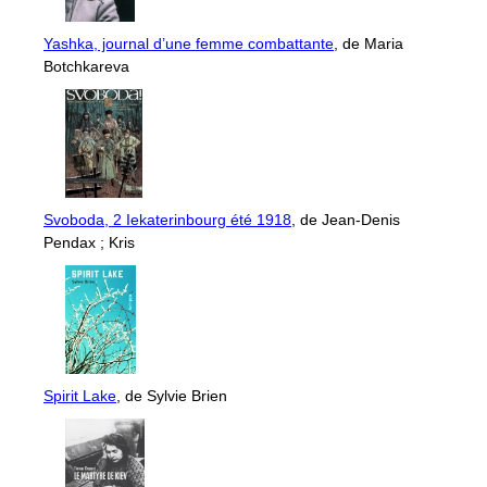
Yashka, journal d’une femme combattante
, de Maria
Botchkareva
Svoboda, 2 Iekaterinbourg été 1918
, de Jean-Denis
Pendax ; Kris
Spirit Lake
, de Sylvie Brien