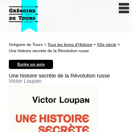
Se connecter
S'inscrire
Créer une fiche livre
Grégoire de Tours >
Tous les livres d'Histoire
>
XXe siècle
>
Antiquité
Une histoire secrète de la Révolution russe
Moyen Age
Ecrire un avis
Epoque moderne
Une histoire secrète de la Révolution russe
Victor Loupan
Révolution et XIXe siècle
XXe siècle
Autres civilisations
Thématiques