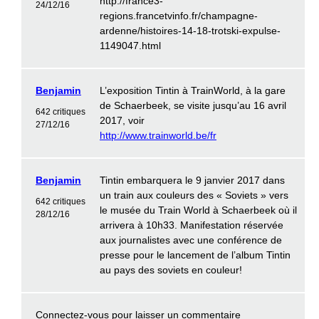
http://france3-
24/12/16
regions.francetvinfo.fr/champagne-
ardenne/histoires-14-18-trotski-expulse-
1149047.html
Benjamin
L’exposition Tintin à TrainWorld, à la gare
de Schaerbeek, se visite jusqu’au 16 avril
642 critiques
2017, voir
27/12/16
http://www.trainworld.be/fr
Benjamin
Tintin embarquera le 9 janvier 2017 dans
un train aux couleurs des « Soviets » vers
642 critiques
le musée du Train World à Schaerbeek où il
28/12/16
arrivera à 10h33. Manifestation réservée
aux journalistes avec une conférence de
presse pour le lancement de l’album Tintin
au pays des soviets en couleur!
Connectez-vous
pour laisser un commentaire