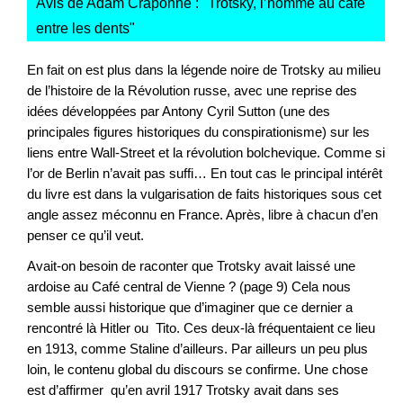
Avis de Adam Craponne : "
Trotsky, l’homme au café
entre les dents
"
En fait on est plus dans la légende noire de Trotsky au milieu
de l’histoire de la Révolution russe, avec une reprise des
idées développées par Antony Cyril Sutton (une des
principales figures historiques du conspirationisme) sur les
liens entre Wall-Street et la révolution bolchevique. Comme si
l’or de Berlin n’avait pas suffi… En tout cas le principal intérêt
du livre est dans la vulgarisation de faits historiques sous cet
angle assez méconnu en France. Après, libre à chacun d’en
penser ce qu’il veut.
Avait-on besoin de raconter que Trotsky avait laissé une
ardoise au Café central de Vienne ? (page 9) Cela nous
semble aussi historique que d’imaginer que ce dernier a
rencontré là Hitler ou Tito. Ces deux-là fréquentaient ce lieu
en 1913, comme Staline d’ailleurs. Par ailleurs un peu plus
loin, le contenu global du discours se confirme. Une chose
est d’affirmer qu’en avril 1917 Trotsky avait dans ses