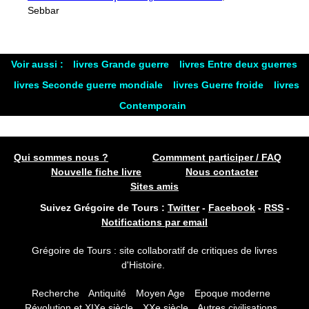
Sebbar
Voir aussi :
livres Grande guerre
livres Entre deux guerres
livres Seconde guerre mondiale
livres Guerre froide
livres
Contemporain
Qui sommes nous ?
Commment participer / FAQ
Nouvelle fiche livre
Nous contacter
Sites amis
Suivez Grégoire de Tours :
Twitter
-
Facebook
-
RSS
-
Notifications par email
Grégoire de Tours : site collaboratif de critiques de livres
d'Histoire.
Recherche
Antiquité
Moyen Age
Epoque moderne
Révolution et XIXe siècle
XXe siècle
Autres civilisations