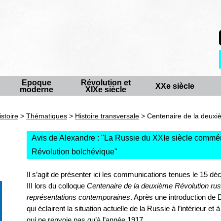
Epoque
Révolution et
XXe siècle
moderne
XIXe siècle
istoire
>
Thématiques
>
Histoire transversale
> Centenaire de la deuxi
Avis de Alexandre : "
La Russie du XXIe siècle commém
Révolution bolchévique
"
Il s’agit de présenter ici les communications tenues le 15 dé
III lors du colloque
Centenaire de la deuxième Révolution rus
représentations contemporaines
. Après une introduction de 
qui éclairent la situation actuelle de la Russie à l’intérieur et 
qui ne renvoie pas qu’à l’année 1917.