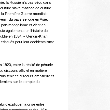
oxie, la Russie n’a pas vécu dans
 culture slave matinée de culture
e la Première Guerre mondiale,
venir du pays se joue en Asie.
de pan-mongolisme et vient en
ie également sur l’histoire du
publié en 1934, « Gengis-Khan
 critiqués pour leur occidentalisme
 1920, entre la réalité de pénurie
du discours officiel en matière
 plus tenir ce discours ambitieux et
derniers sur le compte du
lui d’expliquer la crise entre
l’Union européenne et des USA