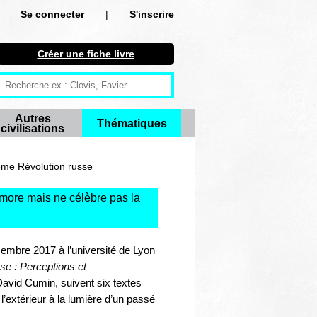
Se connecter
|
S'inscrire
Se connecter
Créer une fiche livre
S'inscrire
Créer une fiche livre
Autres
Thématiques
civilisations
Antiquité
Moyen Age
ème Révolution russe
Epoque moderne
ore mais ne célèbre pas la
Révolution et XIXe siècle
cembre 2017 à l’université de Lyon
XXe siècle
se :
Perceptions et
David Cumin, suivent six textes
Autres civilisations
à l’extérieur à la lumière d’un passé