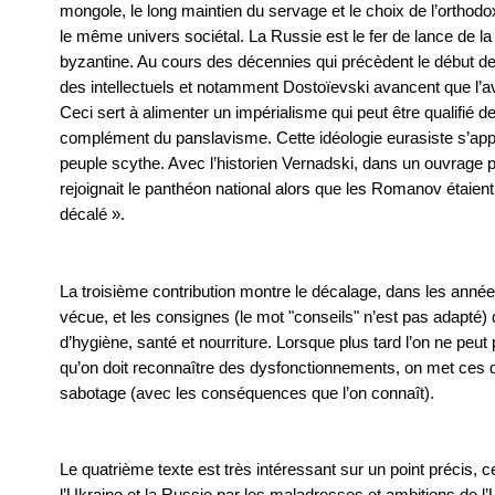
mongole, le long maintien du servage et le choix de l’orthod
le même univers sociétal. La Russie est le fer de lance de la
byzantine. Au cours des décennies qui précèdent le début d
des intellectuels et notamment Dostoïevski avancent que l’a
Ceci sert à alimenter un impérialisme qui peut être qualifié 
complément du panslavisme. Cette idéologie eurasiste s’appu
peuple scythe. Avec l’historien Vernadski, dans un ouvrage 
rejoignait le panthéon national alors que les Romanov étaient
décalé ».
La troisième contribution montre le décalage, dans les années
vécue, et les consignes (le mot "conseils" n’est pas adapté) 
d’hygiène, santé et nourriture. Lorsque plus tard l’on ne peut
qu’on doit reconnaître des dysfonctionnements, on met ces 
sabotage (avec les conséquences que l’on connaît).
Le quatrième texte est très intéressant sur un point précis, ce
l’Ukraine et la Russie par les maladresses et ambitions de 