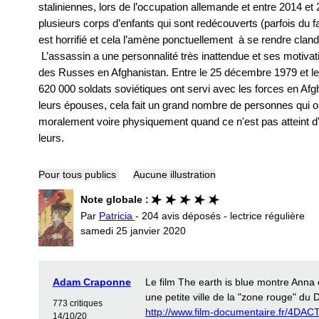
staliniennes, lors de l’occupation allemande et entre 2014 et
plusieurs corps d’enfants qui sont redécouverts (parfois du f
est horrifié et cela l’amène ponctuellement à se rendre clan
L’assassin a une personnalité très inattendue et ses motivat
des Russes en Afghanistan. Entre le 25 décembre 1979 et le 1
620 000 soldats soviétiques ont servi avec les forces en Afgh
leurs épouses, cela fait un grand nombre de personnes qui o
moralement voire physiquement quand ce n'est pas atteint d
leurs.
Pour tous publics
Aucune illustration
Note globale :
Par
Patricia
- 204 avis déposés - lectrice régulière
samedi 25 janvier 2020
Adam Craponne
Le film The earth is blue montre Anna 
une petite ville de la "zone rouge" du
773 critiques
http://www.film-documentaire.fr/4DAC
14/10/20