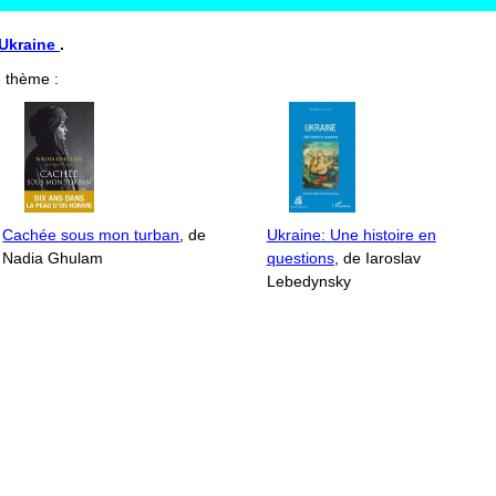
l'Ukraine
.
 thème :
Cachée sous mon turban
, de
Ukraine: Une histoire en
Nadia Ghulam
questions
, de Iaroslav
Lebedynsky