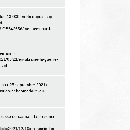
fait 13 000 morts depuis sept
t.
3.OBS42656/menaces-sur-l-
demain »
2021/05/21/en-ukraine-la-guerre-
html
ass ( 25 septembre 2021)
ituation-hebdomadaire-du-
ce russe concernant la présence
ticle/2021/12/16/en-russie-les-