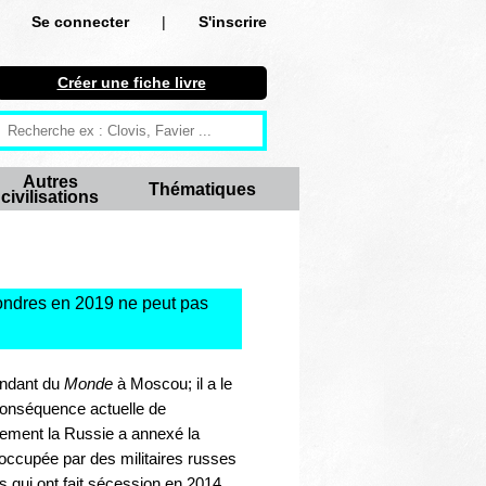
Se connecter
|
S'inscrire
Se connecter
Créer une fiche livre
S'inscrire
Créer une fiche livre
Autres
Thématiques
civilisations
Antiquité
Moyen Age
Epoque moderne
 Londres en 2019 ne peut pas
Révolution et XIXe siècle
pondant du
Monde
à Moscou; il a le
XXe siècle
 conséquence actuelle de
lement la Russie a annexé la
Autres civilisations
 occupée par des militaires russes
qui ont fait sécession en 2014.