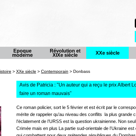
Epoque
Révolution et
XXe siècle
moderne
XIXe siècle
istoire
>
XXe siècle
>
Contemporain
> Donbass
Avis de Patricia : "
Un auteur qui a reçu le prix Albert
faire un roman mauvais
"
Ce roman policier, sort le 5 février et est écrit par le corres
mérite de rappeler qu’au niveau des conflits la plus grande
l’éclatement de l’URSS est la question ukrainienne. Non seu
Crimée mais en plus La partie sud-orientale de l'Ukraine est
qui combattent pour deux prétendes républiques du Dombass 