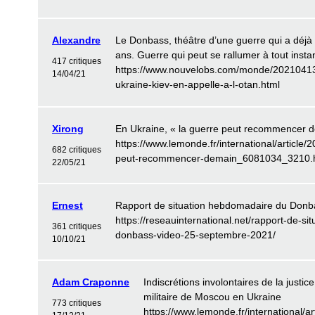
Alexandre
Le Donbass, théâtre d’une guerre qui a déjà 
ans. Guerre qui peut se rallumer à tout instan
417 critiques
https://www.nouvelobs.com/monde/2021041
14/04/21
ukraine-kiev-en-appelle-a-l-otan.html
Xirong
En Ukraine, « la guerre peut recommencer 
https://www.lemonde.fr/international/article/
682 critiques
peut-recommencer-demain_6081034_3210.
22/05/21
Ernest
Rapport de situation hebdomadaire du Donb
https://reseauinternational.net/rapport-de-s
361 critiques
donbass-video-25-septembre-2021/
10/10/21
Adam Craponne
Indiscrétions involontaires de la justi
militaire de Moscou en Ukraine
773 critiques
https://www.lemonde.fr/international/ar