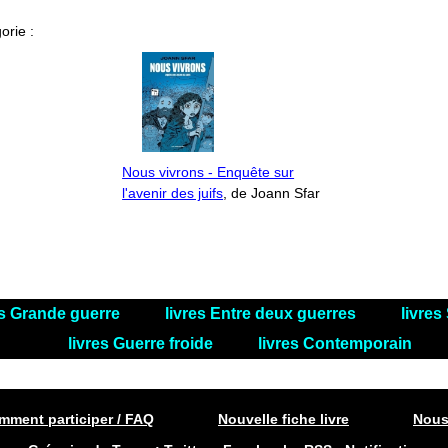
orie :
Nous vivrons - Enquête sur
l'avenir des juifs
, de Joann Sfar
es Grande guerre
livres Entre deux guerres
livre
livres Guerre froide
livres Contemporain
ment participer / FAQ
Nouvelle fiche livre
Nous