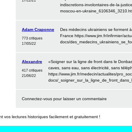
17/12/21
indiscretions-involontaires-de-la-justic
moscou-en-ukraine_6106346_3210.ht
Adam Craponne
Des médecins ukrainiens se forment à
France https://www.jim.fr/infirmier/actu
773 critiques
docs/des_medecins_ukrainiens_se_f
17/05/22
Alexandre
«Soigner sur la ligne de front dans le Donbass
caves, sans eau, sans électricité, sans tél
417 critiques
https://www.jim.fr/medecin/actualites/pro_soc
21/06/22
docs/_soigner_sur_la_ligne_de_front_dans
Connectez-vous
pour laisser un commentaire
vos lectures historiques facilement et gratuitement !