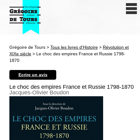
Se connecter
S'inscrire
Créer une fiche livre
Grégoire de Tours >
Tous les livres d'Histoire
>
Révolution et
Antiquité
XIXe siècle
> Le choc des empires France et Russie 1798-
1870
Moyen Age
Ecrire un avis
Epoque moderne
Le choc des empires France et Russie 1798-1870
Jacques-Olivier Boudon
Révolution et XIXe siècle
XXe siècle
Autres civilisations
Thématiques