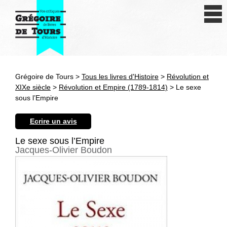
Se connecter
S'inscrire
Créer une fiche livre
Grégoire de Tours >
Tous les livres d'Histoire
>
Révolution et
Antiquité
XIXe siècle
>
Révolution et Empire (1789-1814)
> Le sexe
sous l’Empire
Moyen Age
Ecrire un avis
Epoque moderne
Le sexe sous l’Empire
Jacques-Olivier Boudon
Révolution et XIXe siècle
XXe siècle
Autres civilisations
Thématiques