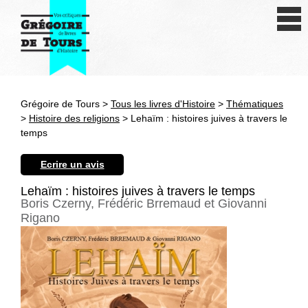
Se connecter
S'inscrire
Créer une fiche livre
Grégoire de Tours >
Tous les livres d'Histoire
>
Thématiques
Antiquité
>
Histoire des religions
> Lehaïm : histoires juives à travers le
temps
Moyen Age
Ecrire un avis
Epoque moderne
Lehaïm : histoires juives à travers le temps
Boris Czerny, Frédéric Brremaud et Giovanni
Révolution et XIXe siècle
Rigano
XXe siècle
Autres civilisations
Thématiques