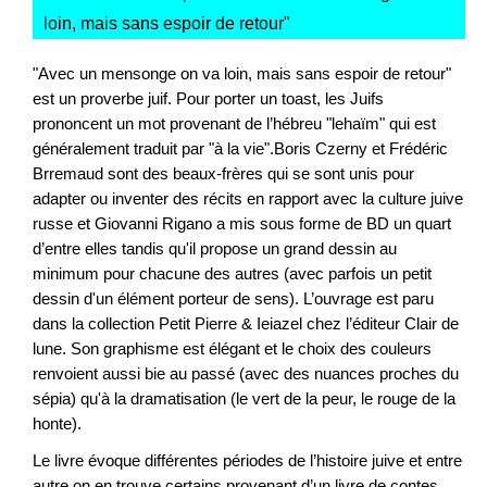
loin, mais sans espoir de retour
"
"Avec un mensonge on va loin, mais sans espoir de retour"
est un proverbe juif. Pour porter un toast, les Juifs
prononcent un mot provenant de l’hébreu "lehaïm" qui est
généralement traduit par "à la vie".Boris Czerny et Frédéric
Brremaud sont des beaux-frères qui se sont unis pour
adapter ou inventer des récits en rapport avec la culture juive
russe et Giovanni Rigano a mis sous forme de BD un quart
d’entre elles tandis qu'il propose un grand dessin au
minimum pour chacune des autres (avec parfois un petit
dessin d'un élément porteur de sens). L’ouvrage est paru
dans la collection Petit Pierre & Ieiazel chez l’éditeur Clair de
lune. Son graphisme est élégant et le choix des couleurs
renvoient aussi bie au passé (avec des nuances proches du
sépia) qu'à la dramatisation (le vert de la peur, le rouge de la
honte).
Le livre évoque différentes périodes de l’histoire juive et entre
autre on en trouve certains provenant d’un livre de contes