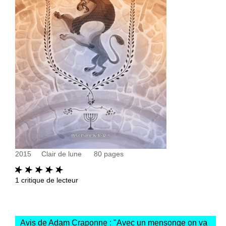
2015
Clair de lune
80
pages
1
critique de lecteur
Avis de Adam Craponne : "
Avec un mensonge on va