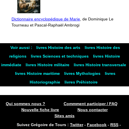
Dictionnaire encyclopédique de Marie
, de Dominique Le
Tourneau et Pascal-Raphaël Ambrogi
Voir aussi :
livres Histoire des arts
livres Histoire des
religions
livres Sciences et techniques
livres Histoire
immédiate
livres Histoire militaire
livres Histoire transversale
livres Histoire maritime
livres Mythologies
livres
Historiographie
livres Préhistoire
Qui sommes nous ?
Commment participer / FAQ
Nouvelle fiche livre
Nous contacter
Sites amis
Suivez Grégoire de Tours :
Twitter
-
Facebook
-
RSS
-