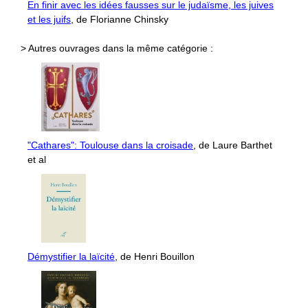
En finir avec les idées fausses sur le judaïsme, les juives
et les juifs
, de Florianne Chinsky
> Autres ouvrages dans la même catégorie :
"Cathares": Toulouse dans la croisade
, de Laure Barthet
et al
Démystifier la laïcité
, de Henri Bouillon