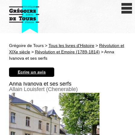
Se connecter
S'inscrire
Créer une fiche livre
Grégoire de Tours >
Tous les livres d'Histoire
>
Révolution et
Antiquité
XIXe siècle
>
Révolution et Empire (1789-1814)
> Anna
Ivanova et ses serfs
Moyen Age
Ecrire un avis
Epoque moderne
Anna Ivanova et ses serfs
Allain Louisfert (Chenerable)
Révolution et XIXe siècle
XXe siècle
Autres civilisations
Thématiques