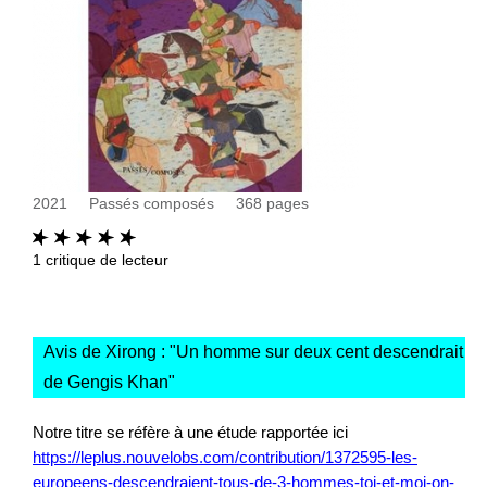
2021
Passés composés
368
pages
1
critique de lecteur
Avis de Xirong : "
Un homme sur deux cent descendrait
de Gengis Khan
"
Notre titre se réfère à une étude rapportée ici
https://leplus.nouvelobs.com/contribution/1372595-les-
europeens-descendraient-tous-de-3-hommes-toi-et-moi-on-