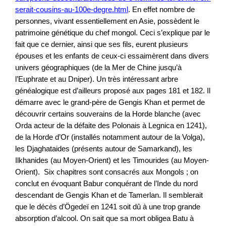
serait-cousins-au-100e-degre.html
. En effet nombre de
personnes, vivant essentiellement en Asie, possèdent le
patrimoine génétique du chef mongol. Ceci s’explique par le
fait que ce dernier, ainsi que ses fils, eurent plusieurs
épouses et les enfants de ceux-ci essaimèrent dans divers
univers géographiques (de la Mer de Chine jusqu’à
l’Euphrate et au Dniper). Un très intéressant arbre
généalogique est d’ailleurs proposé aux pages 181 et 182. Il
démarre avec le grand-père de Gengis Khan et permet de
découvrir certains souverains de la Horde blanche (avec
Orda acteur de la défaite des Polonais à Legnica en 1241),
de la Horde d’Or (installés notamment autour de la Volga),
les Djaghataides (présents autour de Samarkand), les
Ilkhanides (au Moyen-Orient) et les Timourides (au Moyen-
Orient). Six chapitres sont consacrés aux Mongols ; on
conclut en évoquant Babur conquérant de l’Inde du nord
descendant de Gengis Khan et de Tamerlan. Il semblerait
que le décès d’Ögedeï en 1241 soit dû à une trop grande
absorption d’alcool. On sait que sa mort obligea Batu à