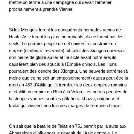
mettre un terme à une campagne qui devait l’amener
prochainement à prendre Vienne.
Si les Mongols furent les conquérants nomades venus de
Haute-Asie furent les plus triomphants, ils ne furent pas les
seuls. Le premier peuple de cet univers à construire un
empire (d'ailleurs très vaste) fut celui des Xiongnu qui vécut
son heure de gloire au Ier et IIe sicle avant notre ère; ils
causèrent bien des soucis à l'Empire chinois. Les Huns
pourraient des cendre des Xiongnu. Une beuverie extrême (à
moins que ce ne soit un empoisonnement) causa peut-être la
mort en 453 d’Attila qui fit trembler les deux empires romains
et établit un empire du Rhin à la Volga. Les autres peuples de
la steppe évoqués sont les göktürks, khazar, ouïghour et
khitaï qui vivaient non loin des marges de l’empire chinois.
On sait que la bataille de Talas en 751 permit par la suite aux
Abbassides d’influencer le devenir de l’Asie centrale. Le