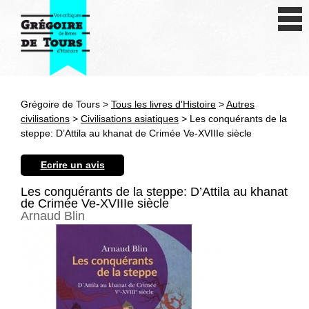
Se connecter
S'inscrire
Créer une fiche livre
Grégoire de Tours >
Tous les livres d'Histoire
>
Autres
Antiquité
civilisations
>
Civilisations asiatiques
> Les conquérants de la
steppe: D’Attila au khanat de Crimée Ve-XVIIIe siècle
Moyen Age
Ecrire un avis
Epoque moderne
Les conquérants de la steppe: D’Attila au khanat
de Crimée Ve-XVIIIe siècle
Révolution et XIXe siècle
Arnaud Blin
XXe siècle
Autres civilisations
Thématiques