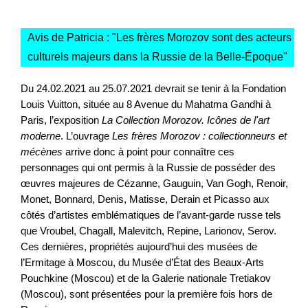
Avis de Patricia : "
Les frères Morozov sont des acteurs
culturels majeurs dans la Russie de la Belle-Époque
"
Du 24.02.2021 au 25.07.2021 devrait se tenir à la Fondation
Louis Vuitton, située au 8 Avenue du Mahatma Gandhi à
Paris, l’exposition
La Collection Morozov. Icônes de l'art
moderne
. L’ouvrage
Les frères Morozov : collectionneurs et
mécènes
arrive donc à point pour connaître ces
personnages qui ont permis à la Russie de posséder des
œuvres majeures de Cézanne, Gauguin, Van Gogh, Renoir,
Monet, Bonnard, Denis, Matisse, Derain et Picasso aux
côtés d’artistes emblématiques de l’avant-garde russe tels
que Vroubel, Chagall, Malevitch, Repine, Larionov, Serov.
Ces dernières, propriétés aujourd’hui des musées de
l’Ermitage à Moscou, du Musée d’État des Beaux-Arts
Pouchkine (Moscou) et de la Galerie nationale Tretiakov
(Moscou), sont présentées pour la première fois hors de