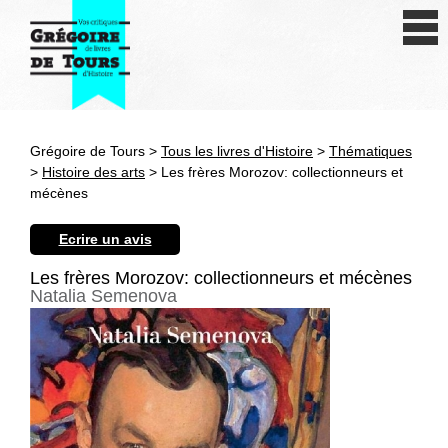
Se connecter
S'inscrire
Créer une fiche livre
Grégoire de Tours >
Tous les livres d'Histoire
>
Thématiques
Antiquité
>
Histoire des arts
> Les frères Morozov: collectionneurs et
mécènes
Moyen Age
Ecrire un avis
Epoque moderne
Les frères Morozov: collectionneurs et mécènes
Natalia Semenova
Révolution et XIXe siècle
XXe siècle
Autres civilisations
Thématiques