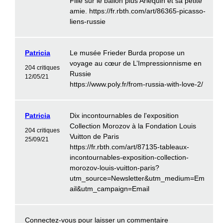
Fille sur le ballon plus Arlequin et sa petite
amie. https://fr.rbth.com/art/86365-picasso-
liens-russie
Patricia
Le musée Frieder Burda propose un
voyage au cœur de L’Impressionnisme en
204 critiques
Russie
12/05/21
https://www.poly.fr/from-russia-with-love-2/
Patricia
Dix incontournables de l'exposition
Collection Morozov à la Fondation Louis
204 critiques
Vuitton de Paris
25/09/21
https://fr.rbth.com/art/87135-tableaux-
incontournables-exposition-collection-
morozov-louis-vuitton-paris?
utm_source=Newsletter&utm_medium=Em
ail&utm_campaign=Email
Connectez-vous
pour laisser un commentaire