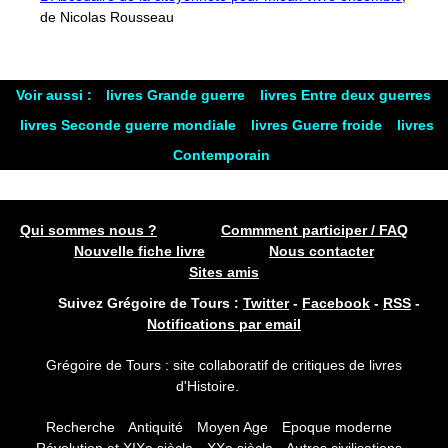
de Nicolas Rousseau
Voir aussi :
livres Grande guerre
livres Entre deux guerres
livres Seconde guerre mondiale
livres Guerre froide
livres
Contemporain
Qui sommes nous ?
Commment participer / FAQ
Nouvelle fiche livre
Nous contacter
Sites amis
Suivez Grégoire de Tours :
Twitter
-
Facebook
-
RSS
-
Notifications par email
Grégoire de Tours : site collaboratif de critiques de livres
d'Histoire.
Recherche
Antiquité
Moyen Age
Epoque moderne
Révolution et XIXe siècle
XXe siècle
Autres civilisations