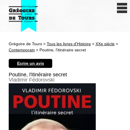
Se connecter
S'inscrire
Créer une fiche livre
Grégoire de Tours >
Tous les livres d'Histoire
>
XXe siècle
>
Antiquité
Contemporain
> Poutine, l'itinéraire secret
Moyen Age
Ecrire un avis
Epoque moderne
Poutine, l'itinéraire secret
Vladimir Fédorovski
Révolution et XIXe siècle
XXe siècle
Autres civilisations
Thématiques