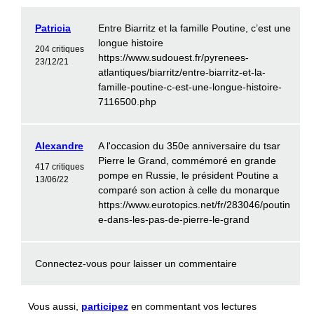
Patricia
Entre Biarritz et la famille Poutine, c’est une
longue histoire
204 critiques
https://www.sudouest.fr/pyrenees-
23/12/21
atlantiques/biarritz/entre-biarritz-et-la-
famille-poutine-c-est-une-longue-histoire-
7116500.php
Alexandre
A l'occasion du 350e anniversaire du tsar
Pierre le Grand, commémoré en grande
417 critiques
pompe en Russie, le président Poutine a
13/06/22
comparé son action à celle du monarque
https://www.eurotopics.net/fr/283046/poutin
e-dans-les-pas-de-pierre-le-grand
Connectez-vous
pour laisser un commentaire
Vous aussi,
participez
en commentant vos lectures