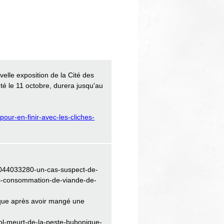
elle exposition de la Cité des
uté le 11 octobre, durera jusqu'au
pour-en-finir-avec-les-cliches-
1044033280-un-cas-suspect-de-
s-consommation-de-viande-de-
ique après avoir mangé une
ol-meurt-de-la-peste-bubonique-