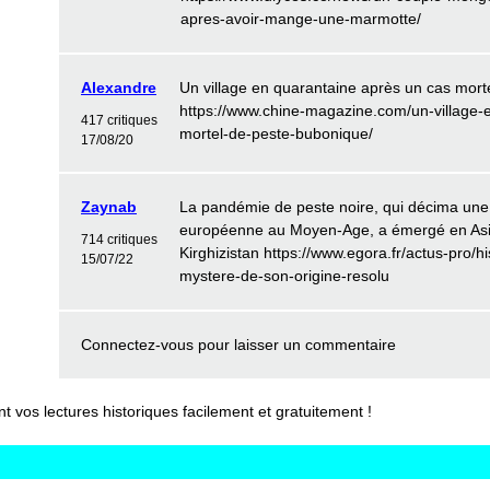
apres-avoir-mange-une-marmotte/
Alexandre
Un village en quarantaine après un cas mort
https://www.chine-magazine.com/un-village-
417 critiques
mortel-de-peste-bubonique/
17/08/20
Zaynab
La pandémie de peste noire, qui décima une 
européenne au Moyen-Age, a émergé en Asie 
714 critiques
Kirghizistan https://www.egora.fr/actus-pro/h
15/07/22
mystere-de-son-origine-resolu
Connectez-vous
pour laisser un commentaire
vos lectures historiques facilement et gratuitement !