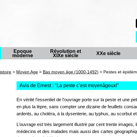
Epoque
Révolution et
XXe siècle
moderne
XIXe siècle
istoire
>
Moyen Age
>
Bas moyen âge (1000-1492)
> Pestes et épidé
Avis de Ernest : "
La peste c’est moyenâgeux!
"
En vérité l’essentiel de l’ouvrage porte sur la peste et une p
en plus la lèpre, sans compter une dizaine de feuillets cons
ardents, au choléra, à la dysenterie, au typhus, au scorbut e
L’ouvrage est très largement illustré par cent trente images, i
médecins et des malades mais aussi des cartes géographiqu