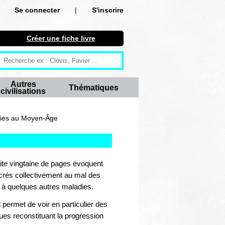
Se connecter
|
S'inscrire
Se connecter
Créer une fiche livre
S'inscrire
Créer une fiche livre
Autres
Thématiques
civilisations
Antiquité
Moyen Age
mies au Moyen-Âge
Epoque moderne
Révolution et XIXe siècle
etite vingtaine de pages évoquent
acrés collectivement au mal des
XXe siècle
t à quelques autres maladies.
Autres civilisations
l permet de voir en particulier des
es reconstituant la progression