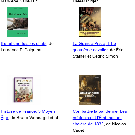
Marylène Saint-Luc
Deleersnidjer
Il était une fois les chats
, de
La Grande Peste, 1 Le
Laurence F. Daigneau
quatrième cavalier
, de Éric
Stalner et Cédric Simon
Histoire de France, 3 Moyen
Combattre la pandémie: Les
Âge
, de Bruno Wennagel et al
médecins et l’État face au
choléra de 1832
, de Nicolas
Cadet