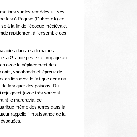
Thématiques
mations sur les remèdes utilisés.
ère fois à Raguse (Dubrovnik) en
nise à la fin de l’époque médiévale,
ende rapidement à l’ensemble des
maladies dans les domaines
 que la Grande peste se propage au
lien avec le déplacement des
diants, vagabonds et lépreux de
urs en lien avec le fait que certains
er de fabriquer des poisons. Du
i rejoignent (avec très souvent
ain) le margraviat de
r attribue même des terres dans la
auteur rappelle l’impuissance de la
a évoquées.