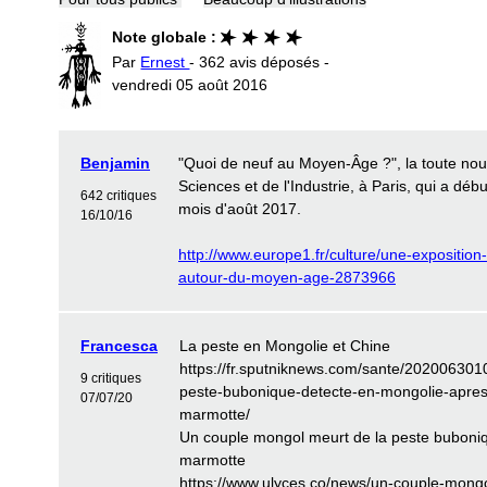
Note globale :
Par
Ernest
- 362 avis déposés -
vendredi 05 août 2016
Benjamin
"Quoi de neuf au Moyen-Âge ?", la toute nouv
Sciences et de l'Industrie, à Paris, qui a déb
642 critiques
mois d'août 2017.
16/10/16
http://www.europe1.fr/culture/une-exposition-
autour-du-moyen-age-2873966
Francesca
La peste en Mongolie et Chine
https://fr.sputniknews.com/sante/20200630
9 critiques
peste-bubonique-detecte-en-mongolie-apre
07/07/20
marmotte/
Un couple mongol meurt de la peste bubo­n
marmotte
https://www.ulyces.co/news/un-couple-mong