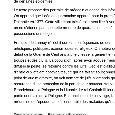
de certaines épidémies.
Le texte propose des portraits de médecin et donne des infor
On apprend que l’idée de quarantaine apparaît pour la premi
Dalmatie en 1377. Cette ville étant très étroitement liée à Ve
on ne s’étonne pas que cette mesure de quarantaine ne s’ét
possessions des doges.
François de Lannoy réfléchit sur les conséquences de ces 
artistiques, politiques, économiques et religieux. On notera
début de la Guerre de Cent ans à une vitesse largement en 
troupes et des civils. La population, après avoir accusé men
diffuser la peste, se retourne contre les juifs. Ceci est d’aille
d’entre eux étaient apothicaires, ce qui les faisait soupçonn
point de vue migratoire, on voit nombre de juifs allemands qu
assurance d’une protection de la part de leur nouveau souver
Brandebourg, la Pologne et la Lituanie. Le roi Casimir III leu
partie orientale de la Pologne. En conclusion de l’ouvrage, l’
médecine de l’époque face à l’ensemble des maladies qu’il 
Pour tous publics
Beaucoup d'illustrations