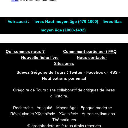
Voir aussi :
livres Haut moyen âge (476-1000)
livres Bas
moyen âge (1000-1492)
Qui sommes nous ?
Commment participer / FAQ
Nouvelle fiche livre
Nous contacter
Sites amis
Suivez Grégoire de Tours :
Twitter
-
Facebook
-
RSS
-
Notifications par email
Grégoire de Tours : site collaboratif de critiques de livres
d'Histoire.
Recherche
Antiquité
Moyen Age
Epoque moderne
Révolution et XIXe siècle
XXe siècle
Autres civilisations
Thématiques
© gregoiredetours.fr tous droits réservés