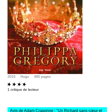
2015
Hugo
480
pages
1
critique de lecteur
Avis de Adam Craponne : "
Un Richard sans cœur et