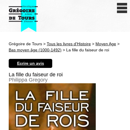
Se connecter
S'inscrire
Créer une fiche livre
Grégoire de Tours >
Tous les livres d'Histoire
>
Moyen Age
>
Antiquité
Bas moyen âge (1000-1492)
> La fille du faiseur de roi
Moyen Age
Ecrire un avis
Epoque moderne
La fille du faiseur de roi
Philippa Gregory
Révolution et XIXe siècle
XXe siècle
Autres civilisations
Thématiques