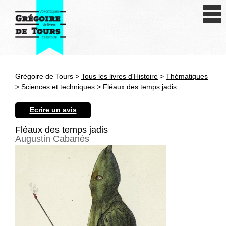
Se connecter
S'inscrire
Créer une fiche livre
Grégoire de Tours >
Tous les livres d'Histoire
>
Thématiques
Antiquité
>
Sciences et techniques
> Fléaux des temps jadis
Moyen Age
Ecrire un avis
Epoque moderne
Fléaux des temps jadis
Augustin Cabanès
Révolution et XIXe siècle
XXe siècle
Autres civilisations
Thématiques