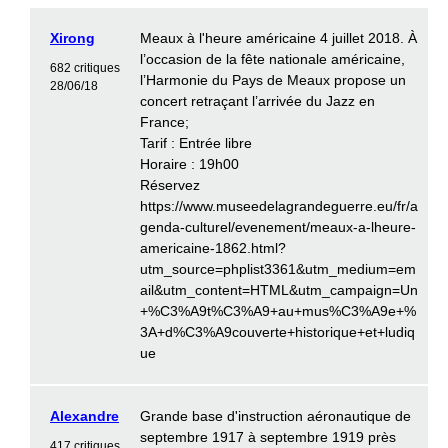
Xirong
Meaux à l'heure américaine 4 juillet 2018. À
l’occasion de la fête nationale américaine,
682 critiques
l’Harmonie du Pays de Meaux propose un
28/06/18
concert retraçant l’arrivée du Jazz en
France;
Tarif : Entrée libre
Horaire : 19h00
Réservez
https://www.museedelagrandeguerre.eu/fr/a
genda-culturel/evenement/meaux-a-lheure-
americaine-1862.html?
utm_source=phplist3361&utm_medium=em
ail&utm_content=HTML&utm_campaign=Un
+%C3%A9t%C3%A9+au+mus%C3%A9e+%
3A+d%C3%A9couverte+historique+et+ludiq
ue
Alexandre
Grande base d'instruction aéronautique de
septembre 1917 à septembre 1919 près
417 critiques