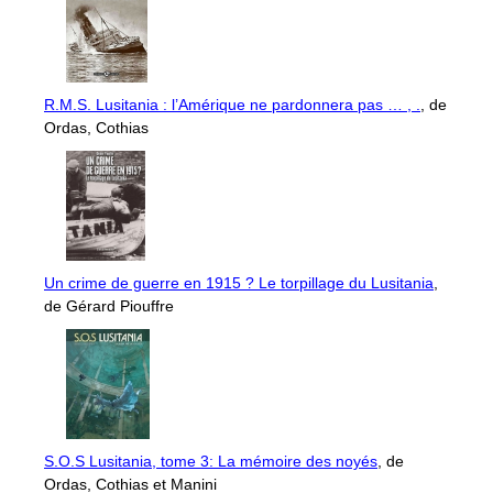
R.M.S. Lusitania : l’Amérique ne pardonnera pas … , .
, de
Ordas, Cothias
Un crime de guerre en 1915 ? Le torpillage du Lusitania
,
de Gérard Piouffre
S.O.S Lusitania, tome 3: La mémoire des noyés
, de
Ordas, Cothias et Manini