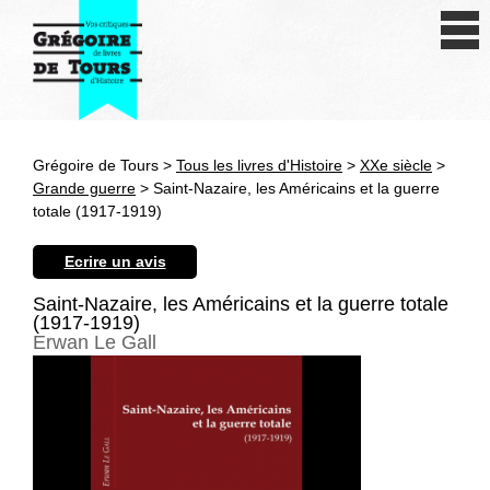
Se connecter
S'inscrire
Créer une fiche livre
Grégoire de Tours >
Tous les livres d'Histoire
>
XXe siècle
>
Antiquité
Grande guerre
> Saint-Nazaire, les Américains et la guerre
totale (1917-1919)
Moyen Age
Ecrire un avis
Epoque moderne
Saint-Nazaire, les Américains et la guerre totale
(1917-1919)
Révolution et XIXe siècle
Erwan Le Gall
XXe siècle
Autres civilisations
Thématiques