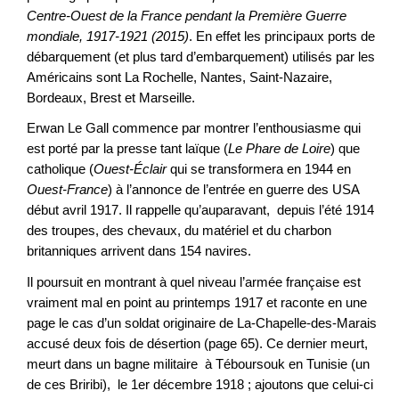
Centre-Ouest de la France pendant la Première Guerre
mondiale, 1917-1921 (2015)
. En effet les principaux ports de
débarquement (et plus tard d’embarquement) utilisés par les
Américains sont La Rochelle, Nantes, Saint-Nazaire,
Bordeaux, Brest et Marseille.
Erwan Le Gall commence par montrer l’enthousiasme qui
est porté par la presse tant laïque (
Le Phare de Loire
) que
catholique (
Ouest-
Éclair
qui se transformera en 1944 en
Ouest-France
) à l’annonce de l’entrée en guerre des USA
début avril 1917. Il rappelle qu’auparavant, depuis l’été 1914
des troupes, des chevaux, du matériel et du charbon
britanniques arrivent dans 154 navires.
Il poursuit en montrant à quel niveau l’armée française est
vraiment mal en point au printemps 1917 et raconte en une
page le cas d’un soldat originaire de La-Chapelle-des-Marais
accusé deux fois de désertion (page 65). Ce dernier meurt,
meurt dans un bagne militaire à Téboursouk en Tunisie (un
de ces Briribi), le 1er décembre 1918 ; ajoutons que celui-ci