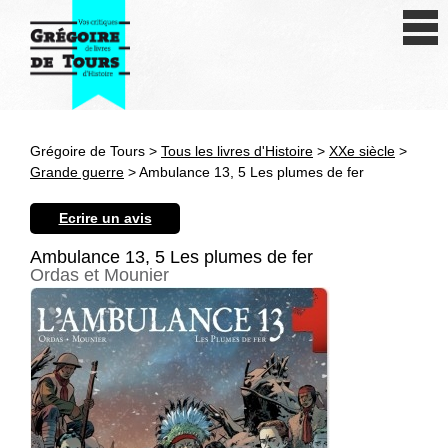
Se connecter
S'inscrire
Créer une fiche livre
Grégoire de Tours >
Tous les livres d'Histoire
>
XXe siècle
>
Antiquité
Grande guerre
> Ambulance 13, 5 Les plumes de fer
Moyen Age
Ecrire un avis
Epoque moderne
Ambulance 13, 5 Les plumes de fer
Ordas et Mounier
Révolution et XIXe siècle
XXe siècle
Autres civilisations
Thématiques