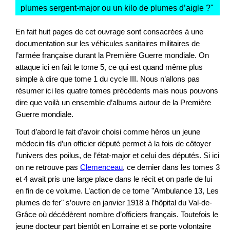
plumes sergent-major ou un kilo de plumes d’aigle ?
"
En fait huit pages de cet ouvrage sont consacrées à une
documentation sur les véhicules sanitaires militaires de
l’armée française durant la Première Guerre mondiale. On
attaque ici en fait le tome 5, ce qui est quand même plus
simple à dire que tome 1 du cycle III. Nous n’allons pas
résumer ici les quatre tomes précédents mais nous pouvons
dire que voilà un ensemble d’albums autour de la Première
Guerre mondiale.
Tout d’abord le fait d’avoir choisi comme héros un jeune
médecin fils d’un officier député permet à la fois de côtoyer
l’univers des poilus, de l’état-major et celui des députés. Si ici
on ne retrouve pas
Clemenceau
, ce dernier dans les tomes 3
et 4 avait pris une large place dans le récit et on parle de lui
en fin de ce volume. L’action de ce tome "Ambulance 13, Les
plumes de fer" s’ouvre en janvier 1918 à l’hôpital du Val-de-
Grâce où décédèrent nombre d’officiers français. Toutefois le
jeune docteur part bientôt en Lorraine et se porte volontaire