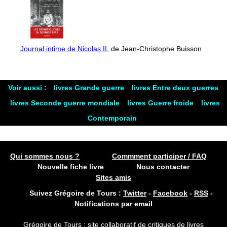
Journal intime de Nicolas II
, de Jean-Christophe Buisson
Voir aussi :
livres Grande guerre
livres Entre deux guerres
livres Seconde guerre mondiale
livres Guerre froide
livres
Contemporain
Qui sommes nous ?
Commment participer / FAQ
Nouvelle fiche livre
Nous contacter
Sites amis
Suivez Grégoire de Tours :
Twitter
-
Facebook
-
RSS
-
Notifications par email
Grégoire de Tours : site collaboratif de critiques de livres