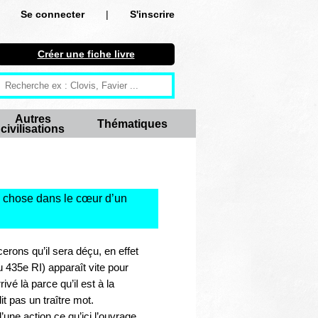
Se connecter
|
S'inscrire
Se connecter
Créer une fiche livre
S'inscrire
Créer une fiche livre
Autres
Thématiques
civilisations
Antiquité
Moyen Age
Epoque moderne
e chose dans le cœur d’un
Révolution et XIXe siècle
erons qu’il sera déçu, en effet
XXe siècle
u 435e RI) apparaît vite pour
vé là parce qu’il est à la
Autres civilisations
t pas un traître mot.
une action ce qu’ici l’ouvrage