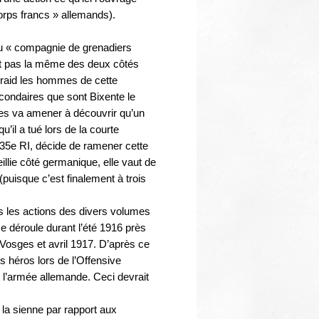
Thématiques
orps francs » allemands).
 ou « compagnie de grenadiers
’est pas la même des deux côtés
 raid les hommes de cette
condaires que sont Bixente le
es va amener à découvrir qu’un
u’il a tué lors de la courte
u 435e RI, décide de ramener cette
llie côté germanique, elle vaut de
(puisque c’est finalement à trois
es les actions des divers volumes
e déroule durant l’été 1916 près
Vosges et avril 1917. D’après ce
es héros lors de l’Offensive
 l’armée allemande. Ceci devrait
 la sienne par rapport aux