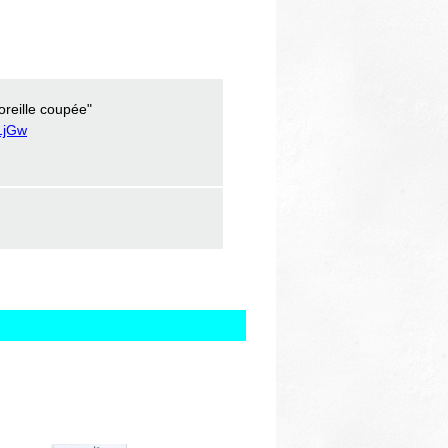
oreille coupée"
1jGw