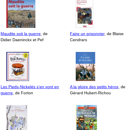
Maudite soit la guerre
, de
Faire un prisonnier
, de Blaise
Didier Daeninckx et Pef
Cendrars
Les Pieds-Nickelés s’en vont en
A la gloire des petits héros
, de
guerre
, de Forton
Gérard Hubert-Richou