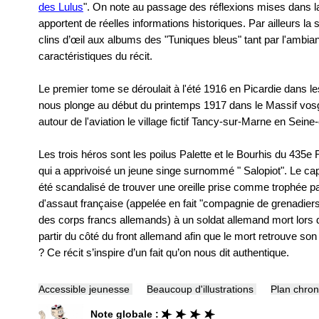
des Lulus
". On note au passage des réflexions mises dans l
apportent de réelles informations historiques. Par ailleurs la s
clins d’œil aux albums des "Tuniques bleus" tant par l'ambia
caractéristiques du récit.
Le premier tome se déroulait à l'été 1916 en Picardie dans 
nous plonge au début du printemps 1917 dans le Massif vos
autour de l'aviation le village fictif Tancy-sur-Marne en Seine
Les trois héros sont les poilus Palette et le Bourhis du 43
qui a apprivoisé un jeune singe surnommé " Salopiot". Le capi
été scandalisé de trouver une oreille prise comme trophée 
d'assaut française (appelée en fait "compagnie de grenadiers d
des corps francs allemands) à un soldat allemand mort lors de 
partir du côté du front allemand afin que le mort retrouve son 
? Ce récit s’inspire d’un fait qu’on nous dit authentique.
Accessible jeunesse
Beaucoup d'illustrations
Plan chron
Note globale :