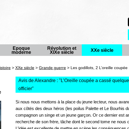
Epoque
Révolution et
XXe siècle
moderne
XIXe siècle
istoire
>
XXe siècle
>
Grande guerre
> Les godillots, 2 L’oreille coupée
Avis de Alexandre : "
L’Oreille coupée a cassé quelqu
officier
"
e
Si nous nous mettons à la place du jeune lecteur, nous avanc
aux côtés des deux héros (les poilus Palette et Le Bourhis d
compagnon un singe et un jeune garçon. Or ce dernier est arri
recherche de son frère, tâche dont le second tome ne nous di
L’idée est excellente de mettre en scène les conséquences d’