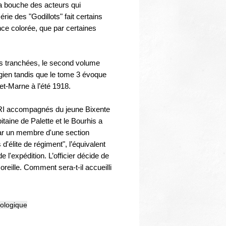
a bouche des acteurs qui
érie des "Godillots" fait certains
nce colorée, que par certaines
les tranchées, le second volume
gien tandis que le tome 3 évoque
-et-Marne à l’été 1918.
5e RI accompagnés du jeune Bixente
taine de Palette et le Bourhis a
par un membre d'une section
'élite de régiment", l’équivalent
l'expédition. L’officier décide de
oreille. Comment sera-t-il accueilli
ologique