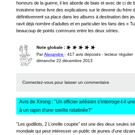
horreurs de la guerre, il les aborde de biais et avec de ci de 
troisième tome livre des explications sur le devenir du frère d
définitivement sa place dans les albums à destination des je
ravit déjà nombre d’adultes et en particulier les fans des « T
beaucoup de points communs entre les deux séries.
Note globale :
Par
Alexandre
- 417 avis déposés - lecteur régulier
dimanche 22 décembre 2013
Connectez-vous
pour laisser un commentaire
Avis de Xirong : "
Un officier arlésien s'interroge-t-il u
à un rapin d'une oreille ratatinée?
"
"Les godillots, 2 L’oreille coupée" est une des deux seules s
mondiale qui peut intéresser un public de jeunes d'une dizaine