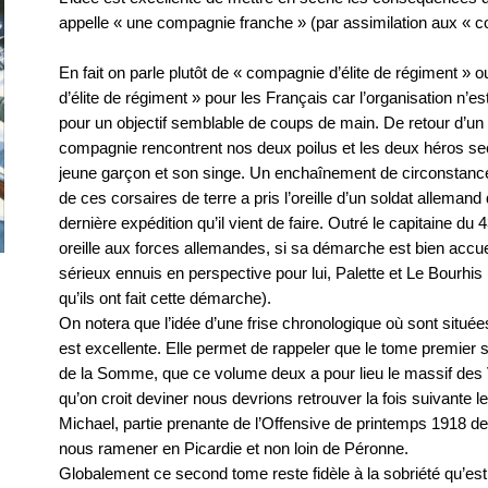
appelle « une compagnie franche » (par assimilation aux « c
En fait on parle plutôt de « compagnie d’élite de régiment »
d’élite de régiment » pour les Français car l’organisation n
pour un objectif semblable de coups de main. De retour d’un
compagnie rencontrent nos deux poilus et les deux héros se
jeune garçon et son singe. Un enchaînement de circonstanc
de ces corsaires de terre a pris l’oreille d’un soldat allemand q
dernière expédition qu’il vient de faire. Outré le capitaine d
oreille aux forces allemandes, si sa démarche est bien accuei
sérieux ennuis en perspective pour lui, Palette et Le Bourhis 
qu’ils ont fait cette démarche).
On notera que l’idée d’une frise chronologique où sont situé
est excellente. Elle permet de rappeler que le tome premier s
de la Somme, que ce volume deux a pour lieu le massif des 
qu’on croit deviner nous devrions retrouver la fois suivante l
Michael, partie prenante de l’Offensive de printemps 1918 de
nous ramener en Picardie et non loin de Péronne.
Globalement ce second tome reste fidèle à la sobriété qu’est