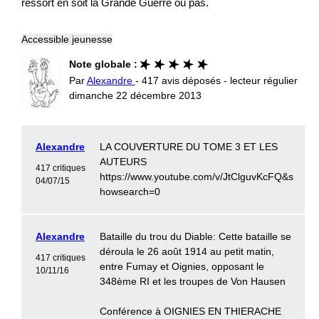
ressort en soit la Grande Guerre ou pas.
Accessible jeunesse
Note globale :
Par
Alexandre
- 417 avis déposés - lecteur régulier
dimanche 22 décembre 2013
Alexandre
LA COUVERTURE DU TOME 3 ET LES
AUTEURS
417 critiques
https://www.youtube.com/v/JtClguvKcFQ&s
04/07/15
howsearch=0
Alexandre
Bataille du trou du Diable: Cette bataille se
déroula le 26 août 1914 au petit matin,
417 critiques
entre Fumay et Oignies, opposant le
10/11/16
348ème RI et les troupes de Von Hausen
Conférence à OIGNIES EN THIERACHE