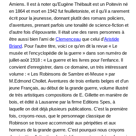
Amiens. Il est à noter qu’Eugène Thébault est un Poitevin né
en 1864 et mort en 1942 fut feuilletoniste, et il qu’il a rarement
écrit pour la jeunesse, donnant plutôt des romans policiers,
d’aventures, prenant parfois une tonalité de science-fiction et
d’autre fois d’épouvante. Il était une des rares personnes à
être aussi bien l’ami de
Clemenceau
que celui d’
Aristide
Briand
. Pour l’autre titre, voici ce qu’en dit la revue « Le
musée et l’encyclopédie de la guerre » dans son numéro de
juillet-août 1918 : « La guerre et les livres pour l’enfance. Il
convient d’enregistrer, dans ce domaine, un très intéressant
volume : « Les Robinsons de Sambre et-Meuse » par
M.Edmond Chollet. Aventures de trois enfants belges et d’un
jeune Français, au début de la grande guerre, volume illustré
de très artistiques compositions de E. Gillette en manière de
bois, et édité à Lausanne par la firme Editions Spes, à
laquelle on doit déjà plusieurs publications. C’est la première
fois, croyons-nous, que le personnage classique de
Robinson se trouve accommodé aux péripéties et aux
horreurs de la grande guerre. C’est pourquoi nous croyons