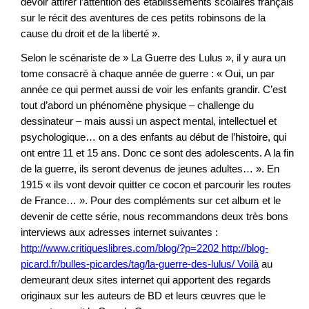
devoir attirer l’attention des établissements scolaires français
sur le récit des aventures de ces petits robinsons de la
cause du droit et de la liberté ».
Selon le scénariste de » La Guerre des Lulus », il y aura un
tome consacré à chaque année de guerre : « Oui, un par
année ce qui permet aussi de voir les enfants grandir. C’est
tout d’abord un phénomène physique – challenge du
dessinateur – mais aussi un aspect mental, intellectuel et
psychologique… on a des enfants au début de l’histoire, qui
ont entre 11 et 15 ans. Donc ce sont des adolescents. A la fin
de la guerre, ils seront devenus de jeunes adultes… ». En
1915 « ils vont devoir quitter ce cocon et parcourir les routes
de France… ». Pour des compléments sur cet album et le
devenir de cette série, nous recommandons deux très bons
interviews aux adresses internet suivantes :
http://www.critiqueslibres.com/blog/?p=2202 http://blog-
picard.fr/bulles-picardes/tag/la-guerre-des-lulus/ Voilà
au
demeurant deux sites internet qui apportent des regards
originaux sur les auteurs de BD et leurs œuvres que le