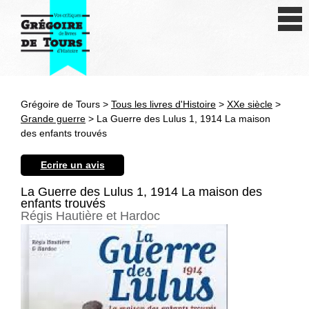
Se connecter
S'inscrire
Créer une fiche livre
Grégoire de Tours >
Tous les livres d'Histoire
>
XXe siècle
>
Antiquité
Grande guerre
> La Guerre des Lulus 1, 1914 La maison
des enfants trouvés
Moyen Age
Ecrire un avis
Epoque moderne
La Guerre des Lulus 1, 1914 La maison des
enfants trouvés
Révolution et XIXe siècle
Régis Hautière et Hardoc
XXe siècle
Autres civilisations
Thématiques