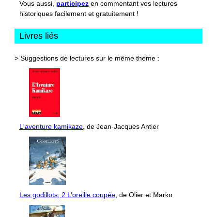
Vous aussi,
participez
en commentant vos lectures
historiques facilement et gratuitement !
Livres liés
> Suggestions de lectures sur le même thème :
L'aventure kamikaze
, de Jean-Jacques Antier
Les godillots, 2 L’oreille coupée
, de Olier et Marko