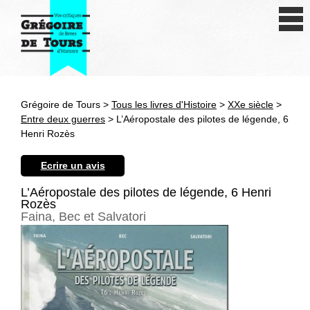
Se connecter
S'inscrire
Créer une fiche livre
Grégoire de Tours >
Tous les livres d'Histoire
>
XXe siècle
>
Antiquité
Entre deux guerres
> L’Aéropostale des pilotes de légende, 6
Henri Rozès
Moyen Age
Ecrire un avis
Epoque moderne
L’Aéropostale des pilotes de légende, 6 Henri
Rozès
Révolution et XIXe siècle
Faina, Bec et Salvatori
XXe siècle
Autres civilisations
Thématiques