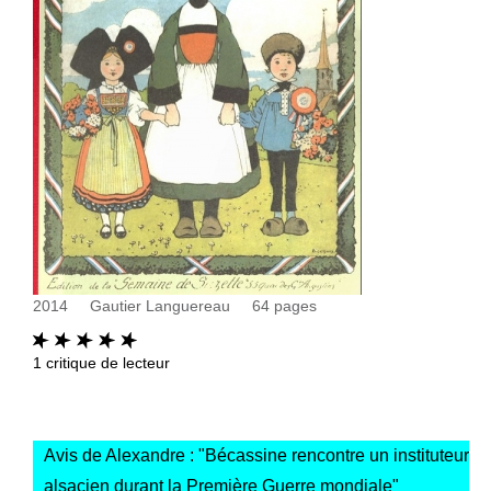
2014
Gautier Languereau
64
pages
1
critique de lecteur
Avis de Alexandre : "
Bécassine rencontre un instituteur
alsacien durant la Première Guerre mondiale
"