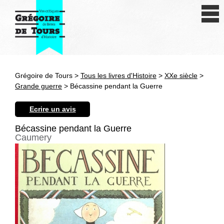
Se connecter
S'inscrire
Créer une fiche livre
Grégoire de Tours >
Tous les livres d'Histoire
>
XXe siècle
>
Antiquité
Grande guerre
> Bécassine pendant la Guerre
Moyen Age
Ecrire un avis
Epoque moderne
Bécassine pendant la Guerre
Caumery
Révolution et XIXe siècle
XXe siècle
Autres civilisations
Thématiques