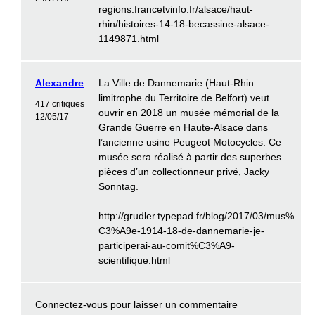
regions.francetvinfo.fr/alsace/haut-
rhin/histoires-14-18-becassine-alsace-
1149871.html
Alexandre
La Ville de Dannemarie (Haut-Rhin
limitrophe du Territoire de Belfort) veut
417 critiques
ouvrir en 2018 un musée mémorial de la
12/05/17
Grande Guerre en Haute-Alsace dans
l’ancienne usine Peugeot Motocycles. Ce
musée sera réalisé à partir des superbes
pièces d’un collectionneur privé, Jacky
Sonntag.
http://grudler.typepad.fr/blog/2017/03/mus%
C3%A9e-1914-18-de-dannemarie-je-
participerai-au-comit%C3%A9-
scientifique.html
Connectez-vous
pour laisser un commentaire