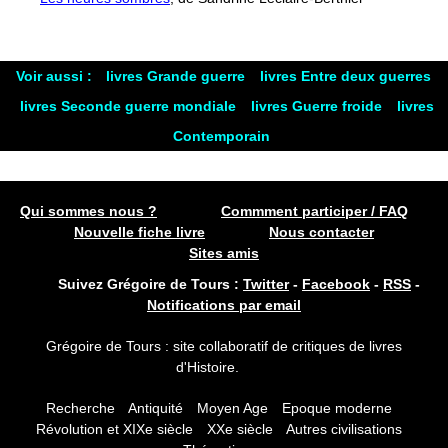
Voir aussi :
livres Grande guerre
livres Entre deux guerres
livres Seconde guerre mondiale
livres Guerre froide
livres
Contemporain
Qui sommes nous ?
Commment participer / FAQ
Nouvelle fiche livre
Nous contacter
Sites amis
Suivez Grégoire de Tours :
Twitter
-
Facebook
-
RSS
-
Notifications par email
Grégoire de Tours : site collaboratif de critiques de livres
d'Histoire.
Recherche
Antiquité
Moyen Age
Epoque moderne
Révolution et XIXe siècle
XXe siècle
Autres civilisations