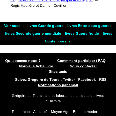
La guerre des Lulus: 1916 La perspective Luigi, 1
, de
Régis Hautière et Damien Cuvillier
Voir aussi :
livres Grande guerre
livres Entre deux guerres
livres Seconde guerre mondiale
livres Guerre froide
livres
Contemporain
Qui sommes nous ?
Commment participer / FAQ
Nouvelle fiche livre
Nous contacter
Sites amis
Suivez Grégoire de Tours :
Twitter
-
Facebook
-
RSS
-
Notifications par email
Grégoire de Tours : site collaboratif de critiques de livres
d'Histoire.
Recherche
Antiquité
Moyen Age
Epoque moderne