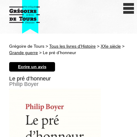
Se connecter
S'inscrire
Créer une fiche livre
Grégoire de Tours >
Tous les livres d'Histoire
>
XXe siècle
>
Antiquité
Grande guerre
> Le pré d’honneur
Moyen Age
Ecrire un avis
Epoque moderne
Le pré d’honneur
Philip Boyer
Révolution et XIXe siècle
XXe siècle
Autres civilisations
Thématiques