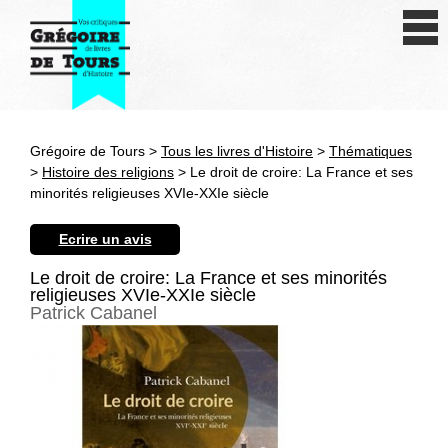
Se connecter
S'inscrire
Créer une fiche livre
Grégoire de Tours >
Tous les livres d'Histoire
>
Thématiques
Antiquité
>
Histoire des religions
> Le droit de croire: La France et ses
minorités religieuses XVIe-XXIe siècle
Moyen Age
Ecrire un avis
Epoque moderne
Le droit de croire: La France et ses minorités
religieuses XVIe-XXIe siècle
Révolution et XIXe siècle
Patrick Cabanel
XXe siècle
Autres civilisations
Thématiques