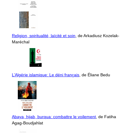
Religion, spiritualité, laïcité et soin
, de Arkadiusz Kozelak-
Maréchal
L’Algérie islamique: Le déni français
, de Éliane Bedu
Abaya, hijab, burqua: combattre le voilement
, de Fatiha
Agag-Boudjahlat