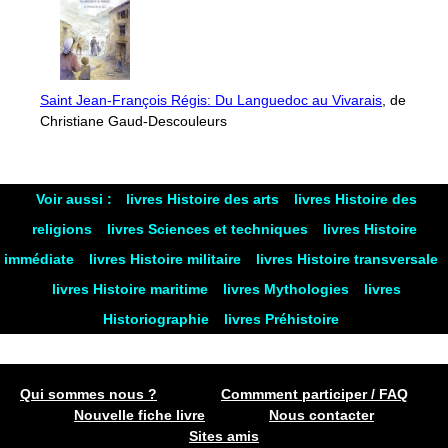
Saint Jean-François Régis: Du Languedoc au Vivarais
, de
Christiane Gaud-Descouleurs
Voir aussi :
livres Histoire des arts
livres Histoire des
religions
livres Sciences et techniques
livres Histoire
immédiate
livres Histoire militaire
livres Histoire transversale
livres Histoire maritime
livres Mythologies
livres
Historiographie
livres Préhistoire
Qui sommes nous ?
Commment participer / FAQ
Nouvelle fiche livre
Nous contacter
Sites amis