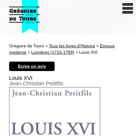
Se connecter
S'inscrire
Créer une fiche livre
Grégoire de Tours >
Tous les livres d'Histoire
>
Epoque
Antiquité
moderne
>
Lumières (1715-1789)
> Louis XVI
Moyen Age
Ecrire un avis
Epoque moderne
Louis XVI
Jean-Christian Petitfils
Révolution et XIXe siècle
XXe siècle
Autres civilisations
Thématiques