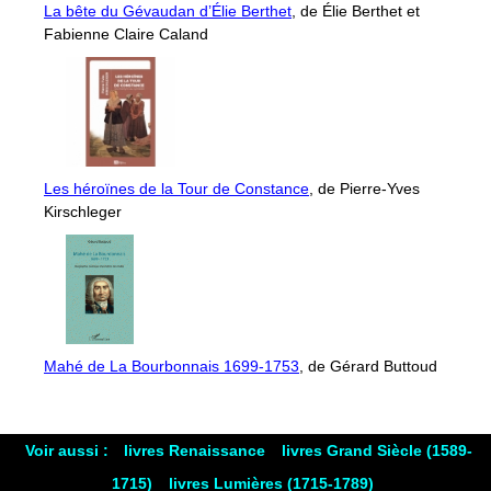
La bête du Gévaudan d’Élie Berthet
, de Élie Berthet et
Fabienne Claire Caland
Les héroïnes de la Tour de Constance
, de Pierre-Yves
Kirschleger
Mahé de La Bourbonnais 1699-1753
, de Gérard Buttoud
Voir aussi :
livres Renaissance
livres Grand Siècle (1589-
1715)
livres Lumières (1715-1789)