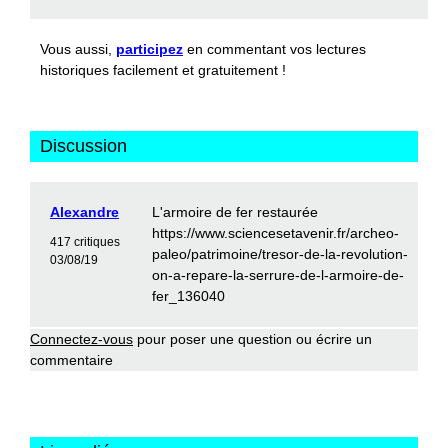
Vous aussi,
participez
en commentant vos lectures
historiques facilement et gratuitement !
Discussion
Alexandre
L'armoire de fer restaurée
https://www.sciencesetavenir.fr/archeo-
417 critiques
paleo/patrimoine/tresor-de-la-revolution-
03/08/19
on-a-repare-la-serrure-de-l-armoire-de-
fer_136040
Connectez-vous
pour poser une question ou écrire un
commentaire