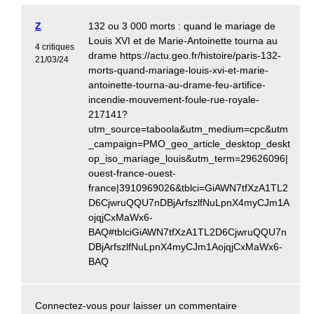
Z
132 ou 3 000 morts : quand le mariage de
Louis XVI et de Marie-Antoinette tourna au
4 critiques
drame https://actu.geo.fr/histoire/paris-132-
21/03/24
morts-quand-mariage-louis-xvi-et-marie-
antoinette-tourna-au-drame-feu-artifice-
incendie-mouvement-foule-rue-royale-
217141?
utm_source=taboola&utm_medium=cpc&utm
_campaign=PMO_geo_article_desktop_deskt
op_iso_mariage_louis&utm_term=29626096|
ouest-france-ouest-
france|3910969026&tblci=GiAWN7tfXzA1TL2
D6CjwruQQU7nDBjArfszlfNuLpnX4myCJm1A
ojqjCxMaWx6-
BAQ#tblciGiAWN7tfXzA1TL2D6CjwruQQU7n
DBjArfszlfNuLpnX4myCJm1AojqjCxMaWx6-
BAQ
Connectez-vous
pour laisser un commentaire