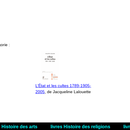
orie :
L’État et les cultes 1789-1905-
2005
, de Jacqueline Lalouette
s Histoire des arts
livres Histoire des religions
liv