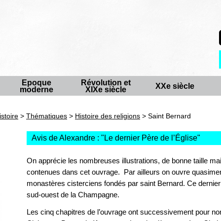
Epoque
Révolution et
XXe siècle
moderne
XIXe siècle
istoire
>
Thématiques
>
Histoire des religions
> Saint Bernard
Avis de Alexandre : "
Le dernier Père de l’Église
"
On apprécie les nombreuses illustrations, de bonne taille mais
contenues dans cet ouvrage. Par ailleurs on ouvre quasimen
monastères cisterciens fondés par saint Bernard. Ce dernie
sud-ouest de la Champagne.
Les cinq chapitres de l’ouvrage ont successivement pour no