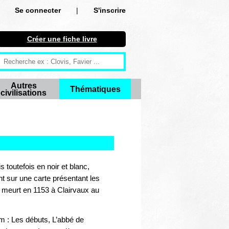
Se connecter
|
S'inscrire
Se connecter
Créer une fiche livre
S'inscrire
Créer une fiche livre
Autres
Thématiques
civilisations
Antiquité
Moyen Age
Epoque moderne
Révolution et XIXe siècle
 toutefois en noir et blanc,
t sur une carte présentant les
XXe siècle
r meurt en 1153 à Clairvaux au
Autres civilisations
m : Les débuts, L’abbé de