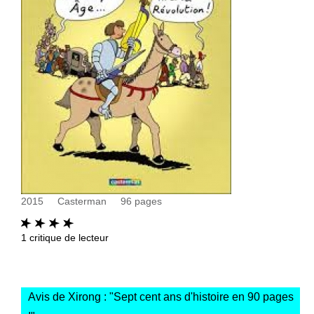
2015
Casterman
96
pages
1
critique de lecteur
Avis de Xirong : "
Sept cent ans d'histoire en 90 pages