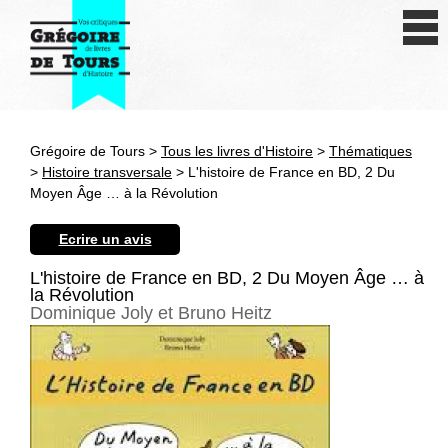
Se connecter
S'inscrire
Créer une fiche livre
Grégoire de Tours >
Tous les livres d'Histoire
>
Thématiques
Antiquité
>
Histoire transversale
> L'histoire de France en BD, 2 Du
Moyen Âge … à la Révolution
Moyen Age
Ecrire un avis
Epoque moderne
L'histoire de France en BD, 2 Du Moyen Âge … à
la Révolution
Révolution et XIXe siècle
Dominique Joly et Bruno Heitz
XXe siècle
Autres civilisations
Thématiques