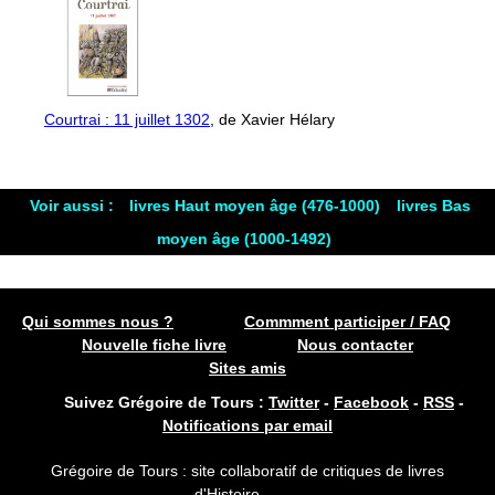
Courtrai : 11 juillet 1302
, de Xavier Hélary
Voir aussi :
livres Haut moyen âge (476-1000)
livres Bas
moyen âge (1000-1492)
Qui sommes nous ?
Commment participer / FAQ
Nouvelle fiche livre
Nous contacter
Sites amis
Suivez Grégoire de Tours :
Twitter
-
Facebook
-
RSS
-
Notifications par email
Grégoire de Tours : site collaboratif de critiques de livres
d'Histoire.