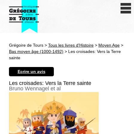
Se connecter
S'inscrire
Créer une fiche livre
Grégoire de Tours >
Tous les livres d'Histoire
>
Moyen Age
>
Antiquité
Bas moyen âge (1000-1492)
> Les croisades: Vers la Terre
sainte
Moyen Age
Ecrire un avis
Epoque moderne
Les croisades: Vers la Terre sainte
Bruno Wennagel et al
Révolution et XIXe siècle
XXe siècle
Autres civilisations
Thématiques