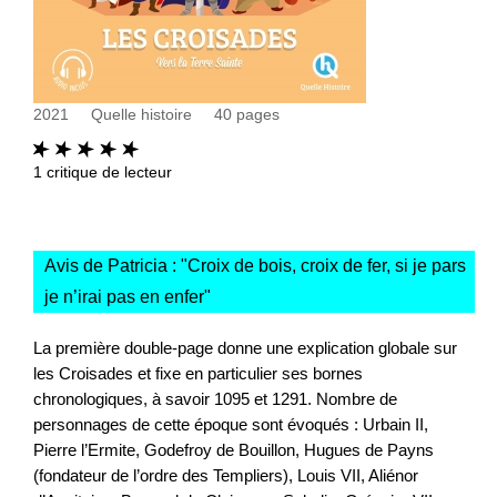
2021
Quelle histoire
40
pages
1
critique de lecteur
Avis de Patricia : "
Croix de bois, croix de fer, si je pars
je n’irai pas en enfer
"
La première double-page donne une explication globale sur
les Croisades et fixe en particulier ses bornes
chronologiques, à savoir 1095 et 1291. Nombre de
personnages de cette époque sont évoqués : Urbain II,
Pierre l’Ermite, Godefroy de Bouillon, Hugues de Payns
(fondateur de l’ordre des Templiers), Louis VII, Aliénor