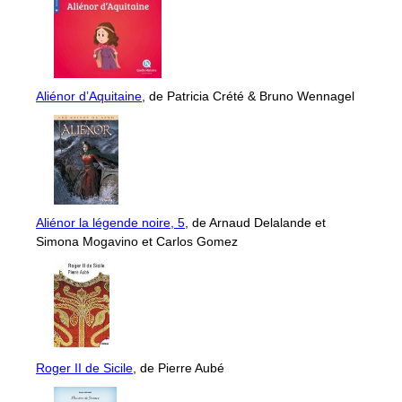
Aliénor d’Aquitaine
, de Patricia Crété & Bruno Wennagel
Aliénor la légende noire, 5
, de Arnaud Delalande et
Simona Mogavino et Carlos Gomez
Roger II de Sicile
, de Pierre Aubé