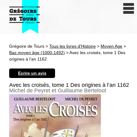
Se connecter
S'inscrire
Créer une fiche livre
Grégoire de Tours >
Tous les livres d'Histoire
>
Moyen Age
>
Antiquité
Bas moyen âge (1000-1492)
> Avec les croisés, tome 1 Des
origines à l’an 1162
Moyen Age
Ecrire un avis
Epoque moderne
Avec les croisés, tome 1 Des origines à l’an 1162
Michel de Peyret et Guillaume Berteloot
Révolution et XIXe siècle
XXe siècle
Autres civilisations
Thématiques