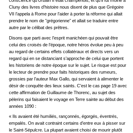
conscience qu’Urbain II était champenois, et qu’il fut moine à
Cluny des livres d’histoire nous disent de plus que Grégoire
VII l’appela à Rome pour l’aider à porter la réforme qui allait
prendre le nom de "grégorienne" et allait se traduire entre
autre par le célibat des prêtres.
Disons que parti avec l’esprit manichéen qui pouvait être
celui des croisés de l’époque, notre héros évolue peu à peu
au regard de certains effets collatéraux et directs vers un
regard qui en se distanciant s’approche de celui que portent
les historiens de notre époque sur le sujet. Le risque est pour
le lecteur de prendre pour faits historiques des rumeurs,
grossies par l’auteur Max Gallo, qui servaient à alimenter le
désir de conquête des lieux saints. C’est le cas page 19 avec
cette affirmation de Guillaume de Thorenc, au sujet des
pèlerins qui faisaient le voyage en Terre sainte au début des
années 1090 :
« Ils avaient été humiliés, rançonnés, égorgés, éventrés,
empalés. On avait contraint certains d’entre eux à pisser sur
le Saint-Sépulcre. La plupart avaient choisi de mourir plutôt