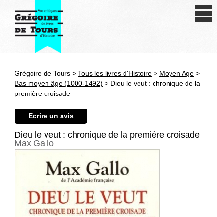
Se connecter
S'inscrire
Créer une fiche livre
Grégoire de Tours >
Tous les livres d'Histoire
>
Moyen Age
>
Antiquité
Bas moyen âge (1000-1492)
> Dieu le veut : chronique de la
première croisade
Moyen Age
Ecrire un avis
Epoque moderne
Dieu le veut : chronique de la première croisade
Max Gallo
Révolution et XIXe siècle
XXe siècle
Autres civilisations
Thématiques