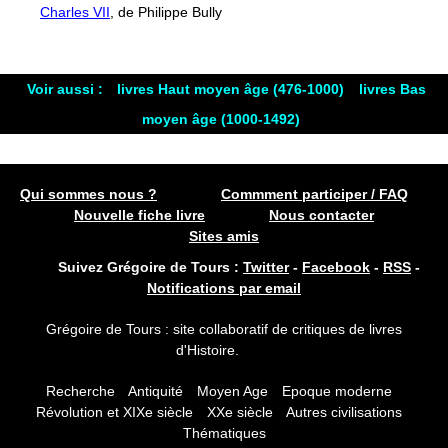
Charles VII
, de Philippe Bully
Voir aussi :
livres Haut moyen âge (476-1000)
livres Bas
moyen âge (1000-1492)
Qui sommes nous ?
Commment participer / FAQ
Nouvelle fiche livre
Nous contacter
Sites amis
Suivez Grégoire de Tours :
Twitter
-
Facebook
-
RSS
-
Notifications par email
Grégoire de Tours : site collaboratif de critiques de livres
d'Histoire.
Recherche
Antiquité
Moyen Age
Epoque moderne
Révolution et XIXe siècle
XXe siècle
Autres civilisations
Thématiques