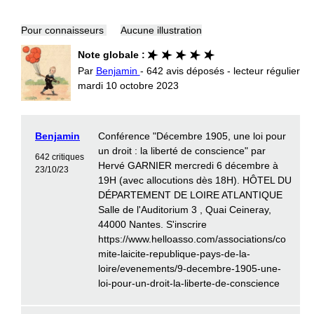
Pour connaisseurs
Aucune illustration
Note globale :
Par
Benjamin
- 642 avis déposés - lecteur régulier
mardi 10 octobre 2023
Benjamin
Conférence "Décembre 1905, une loi pour
un droit : la liberté de conscience" par
642 critiques
Hervé GARNIER mercredi 6 décembre à
23/10/23
19H (avec allocutions dès 18H). HÔTEL DU
DÉPARTEMENT DE LOIRE ATLANTIQUE
Salle de l'Auditorium 3 , Quai Ceineray,
44000 Nantes. S'inscrire
https://www.helloasso.com/associations/co
mite-laicite-republique-pays-de-la-
loire/evenements/9-decembre-1905-une-
loi-pour-un-droit-la-liberte-de-conscience