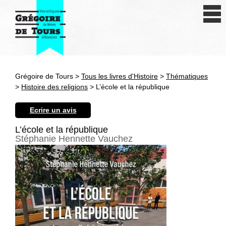
Se connecter
S'inscrire
Créer une fiche livre
Grégoire de Tours >
Tous les livres d'Histoire
>
Thématiques
Antiquité
>
Histoire des religions
> L’école et la république
Moyen Age
Ecrire un avis
Epoque moderne
L’école et la république
Stéphanie Hennette Vauchez
Révolution et XIXe siècle
XXe siècle
Autres civilisations
Thématiques