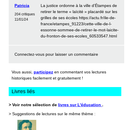
Patricia
La justice ordonne à la ville d’Étampes de
retirer le terme « laïcité » placardé sur les
204 critiques
grilles de ses écoles https://actu.fr/ile-de-
11/01/24
france/etampes_91223/cette-ville-de-l-
essonne-sommee-de-retirer-le-mot-laicite-
du-fronton-de-ses-ecoles_60533547.html
Connectez-vous
pour laisser un commentaire
Vous aussi,
participez
en commentant vos lectures
historiques facilement et gratuitement !
Livres liés
> Voir notre sélection de
livres sur L'éducation
.
> Suggestions de lectures sur le même thème :