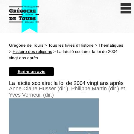
Se connecter
S'inscrire
Créer une fiche livre
Grégoire de Tours >
Tous les livres d'Histoire
>
Thématiques
Antiquité
>
Histoire des religions
> La laïcité scolaire: la loi de 2004
vingt ans après
Moyen Age
Ecrire un avis
Epoque moderne
La laïcité scolaire: la loi de 2004 vingt ans après
Anne-Claire Husser (dir.), Philippe Martin (dir.) et
Révolution et XIXe siècle
Yves Verneuil (dir.)
XXe siècle
Autres civilisations
Thématiques