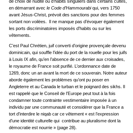
de choix de nudité ou d’habits singuliers dans certains cultes,
en démarrant avec
le Code d’Hammourabi
qui, vers 1750
avant Jésus-Christ, prévoit des sanctions pour des femmes
sortant non voilées. Il ne manque pas d’évoquer également
les ports discriminatoires imposés d’habits ou sur les
vêtements.
C’est Paul Chrétien, juif converti d’origine provençale devenu
dominicain, qui souffle l’idée du port de la rouelle pour les juifs
à Louis IX afin, qu’en l’absence de ce dernier aux croisades,
le royaume de France soit purifié. L’ordonnance date de
1269, donc un an avant la mort de ce souverain. Notre auteur
aborde également les problèmes qu’ont pu poser en
Angleterre et au Canada le turban et le poignard des sikhs. Il
est rappelé que le Conseil de l’Europe peut tout à la fois
condamner toute contrainte vestimentaire imposée à un
individu par une communauté et considérer que la France a
tort d’interdire le niqab car ce vêtement « est l’expression
d’une identité culturelle qui contribue au pluralisme dont la
démocratie est nourrie » (page 28).